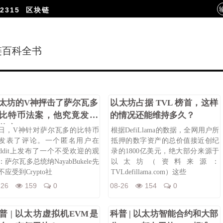
2315
区块链
链百科全书
太坊的V神抨击了萨尔瓦多
以太坊占据 TVL 榜首，这样
比特币法案，他究竟发现
的情况还能维持多久？
什么？
日，V神针对萨尔瓦多的比特币
根据DefiLlama的数据，全网用户所
发表了评论。一个匿名用户在
抵押的数字资产的总价值接近创纪
eddit上发布了一个不受欢迎的观
录的1800亿美元，绝大部分来源于
：萨尔瓦多总统纳NayabBukele先
以太坊（资料来源：
不应受到Crypto社
TVLdefillama.com）这些
-26
159
0
08-26
154
0
普 | 以太坊虚拟机EVM是
科普 | 以太坊智能合约和大部