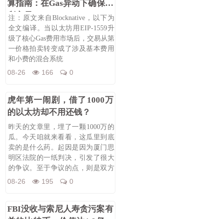
算指南：在Gas异动下确保顺
利交易
注：原文来自Blocknative，以下为
全文编译。当以太坊用EIP-1559升
级了核心Gas费用市场后，交易从第
一价格拍卖转变成了涉及基本费用
和小费的混合系统
08-26
166
0
虎年第一闹剧，借了1000万
的以太坊却不用还钱？
昨天的文章里，埋了一颗1000万的
瓜。今天咱就来看看，这瓜里到底
卖的是什么药。起因是因为厦门思
明区法院的一纸判决，引发了很大
的争议。至于争议的点，则是双方
签订的
08-26
195
0
FBI没收与索尼人寿贪污案有