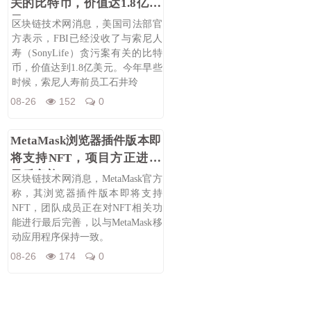
关的比特币，价值达1.8亿美
元
区块链技术网消息，美国司法部官
方表示，FBI已经没收了与索尼人
寿（SonyLife）贪污案有关的比特
币，价值达到1.8亿美元。今年早些
时候，索尼人寿前员工石井玲
08-26
152
0
MetaMask浏览器插件版本即
将支持NFT，项目方正进行
最后完善
区块链技术网消息，MetaMask官方
称，其浏览器插件版本即将支持
NFT，团队成员正在对NFT相关功
能进行最后完善，以与MetaMask移
动应用程序保持一致。
08-26
174
0