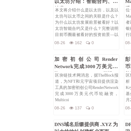
以太坊介绍：智能合约、手
M
续费Gas、DApp
采
本文将介绍什么是以太坊，以及以
位
太坊与以太币之间的关联是什么？
M
为什么以太坊发展前景被看好？以
者
太坊智能合约又是什么？完整说明
银
目前币圈最被看好的投资前景—以
行
太坊。无论
08-26
162
0
08
加密初创公司Render
彭
Network完成3000万美元融
币
资，Multicoin Capital领投
能
区块链技术网消息，据TheBlock报
区
道，为NFT和元宇宙项目提供渲染
析
工具的加密初创公司RenderNetwork
K
完成3000万美元代币轮融资，
基
Multicoi
月
08-26
137
0
08
DNS域名后缀提供商 .XYZ 为
D