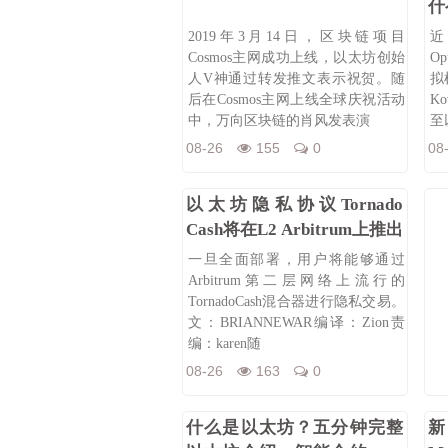
什
2019年3月14日，区块链项目
近
Cosmos主网成功上线，以太坊创始
Op
人V神通过转发推文表示祝贺。随
拟
后在Cosmos主网上线全球庆祝活动
K
中，万向区块链的肖风发表演
至
08-26
155
0
08
以太坊隐私协议Tornado
Cash将在L2 Arbitrum上推出
一旦全面部署，用户将能够通过
Arbitrum第二层网络上流行的
TornadoCash混合器进行隐私交易。
文：BRIANNEWAR编译：Zion责
编：karen随
08-26
163
0
什么是以太坊？五分钟完整