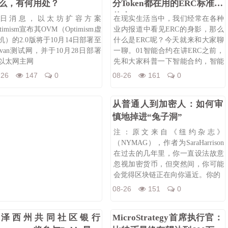
么，有何用处？
分Token都在用的ERC标准是
什么？
日消息，以太坊扩容方案
在现实生活当中，我们经常在各种
timism宣布其OVM（Optimism虚
业内报道中看见ERC的身影，那么
机）的2.0版将于10月14日部署至
什么是ERC呢？今天就来和大家聊
ovan测试网，并于10月28日部署
一聊。01智能合约在讲ERC之前，
以太网主网
先和大家科普一下智能合约，智能
合
-26
147
0
08-26
161
0
从普通人到加密人：如何审
慎地掉进“兔子洞”
注：原文来自《纽约杂志》
（NYMAG），作者为SaraHarrison
在过去的几年里，你一直设法故意
忽视加密货币，但突然间，你可能
会觉得区块链正在向你逼近。你的
08-26
151
0
新泽西州共同社区银行
MicroStrategy首席执行官：