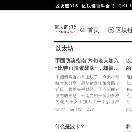
区块链315
区块链百科全书
QKL1
首页
区块
以太坊
币圈防骗指南|六旬老人加入
以
“比特币投资战队”，却被骗
的
得倾家荡产
了
币圈倒霉蛋小亏上线了，今天小亏
近
给大家分享一起杀猪盘诈骗套路；
法
近日，根据央视财经（正点新闻）
R
发布的消息，云南昆明一位60多岁
点
的老人王女士加入了一个炒股战
生
队，后来又
08-26
158
0
08
什么是波卡？
科