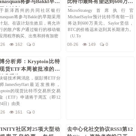
anasquan将参与Bakkt早期
比特币最终有望达到600万美
用者计划
元
于新泽西州的共同社区银行
MicroStrategy首席执行官
anasquan将参与Bakkt的早期采用
MichaelSaylor预计比特币有朝一日
计划。在该计划生效后，将允许
将达到600万美元。Saylor坚信，
行的散户客户通过银行的移动银
BTC的价格远未达到其长期潜力。
应用程序购买、出售和持有加密
（U.To
-26
162
0
08-26
149
0
博分析师：Kryptoin比特
现货ETF本周被批准的可
性几乎为0%
块链技术网消息，据彭博ETF分
师JamesSeyffart最近发推称，
ryptoin的现货比特币交易所交易
金（ETF）申请将于周五（即12
24日）由美
-26
161
0
FINITY社区对25项大型动
去中心化社交协议RSS3第12