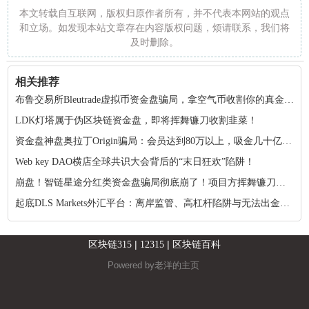
本文转载自互联网，版权归原作者所有，并不代表本网站的观点
和立场。如发现本站文章存在内容版权问题，烦请联系，我们将
及时删除。
相关推荐
布鲁交易所Bleutrade虚拟币资金盘骗局，拿空气币收割你的真金白银！
LDK灯塔属于伪区块链资金盘，即将挥舞镰刀收割韭菜！
资金盘神盘奥拉丁Origin骗局：会员达到80万以上，吸金几十亿！项目方收割完毕！
Web key DAO横店全球共识大会背后的“末日狂欢”陷阱！
崩盘！智链星途分红类资金盘骗局彻底崩了！项目方挥舞镰刀收割韭菜！
起底DLS Markets外汇平台：离岸监管、高杠杆陷阱与无法出金的真相
|
|
区块链315
12315
区块链百科
Powered by
老洋的主页