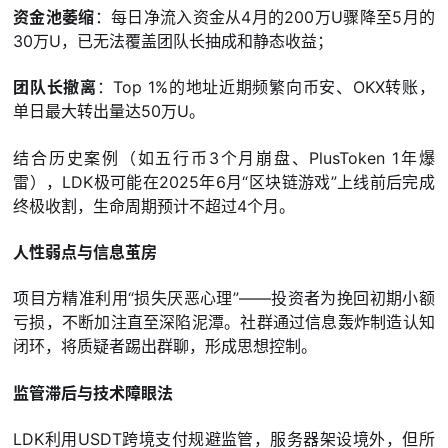
资金池萎缩
：每日净流入资金从4月的200万U骤降至5月的
30万U，已无法覆盖团队长抽成和静态收益；
团队长撤离
：Top 1%的地址近期频繁向币安、OKX转账，
单日最大转出量达50万U。
结合历史案例（如五行币3个月崩盘、PlusToken 1年爆
雷），LDK极可能在2025年6月“区块链游戏”上线前后完成
终极收割，生命周期预计不超过4个月。
人性弱点与信息茧房
项目方精准利用“损失厌恶心理”——投资者为挽回初期小额
亏损，不断加注直至深陷泥潭。社群通过信息轰炸制造认知
闭环，将质疑者踢出群聊，形成思想控制。
监管滞后与技术障眼法
LDK利用USDT跨境支付规避监管，服务器架设境外，但所