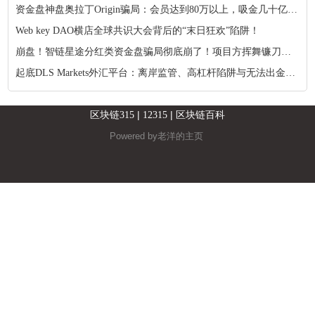
资金盘神盘奥拉丁Origin骗局：会员达到80万以上，吸金几十亿！项目方收割完毕！
Web key DAO横店全球共识大会背后的“末日狂欢”陷阱！
崩盘！智链星途分红类资金盘骗局彻底崩了！项目方挥舞镰刀收割韭菜！
起底DLS Markets外汇平台：离岸监管、高杠杆陷阱与无法出金的真相
|
|
区块链315
12315
区块链百科
Powered by
老洋的主页