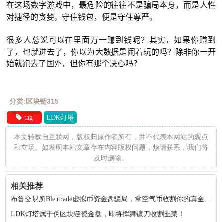
在这场数字游戏中，最危险的往往不是骗局本身，而是人性
对捷径的贪婪。守住钱包，便是守住尊严。
很多人总说可以在里面万一赚到钱呢？其实，如果你赚到
了，也就进去了，你以为大数据是闹着玩的吗？除非你一开
始就跑去了国外，但你有那个决心吗？
分类:区块链315
tag
LDK灯塔
本文转载自互联网，版权归原作者所有，并不代表本网站的观点
和立场。如发现本站文章存在内容版权问题，烦请联系，我们将
及时删除。
相关推荐
布鲁交易所Bleutrade虚拟币资金盘骗局，拿空气币收割你的真金白银！
LDK灯塔属于伪区块链资金盘，即将挥舞镰刀收割韭菜！