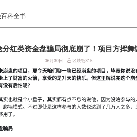
链百科全书
途分红类资金盘骗局彻底崩了！项目方挥舞
06月30日
区块链315
未崩盘的项目，那今天咱们聊一聊已经崩盘的项目，毕竟你说没
坐上了财富的火箭，享受的是升天的快乐。但这里解说完这个崩
有没有后怕呢？
其实也就是个小盘子，其实都有点不息的说他，因为没啥参与的
，爬墙模式。不过即使是这样参与的人数也达到了几万人之多，
够用了。
盘骗局