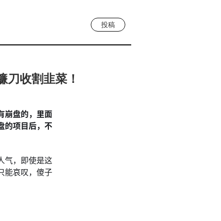
投稿
镰刀收割韭菜！
有崩盘的，里面
盘的项目后，不
人气，即使是这
只能哀叹，傻子