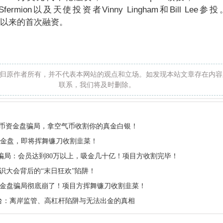
on、Sfermion以及天使投资者Vinny Lingham和Bill Lee参
年成立以来的首次融资。
归原作者所有，并不代表本网站的观点和立场。如发现本站文章存在内容
联系，我们将及时删除。
de虚拟币资金盘骗局，拿空气币收割你的真金白银！
资金盘，即将挥舞镰刀收割韭菜！
in骗局：会员达到80万以上，吸金几十亿！项目方收割完毕！
全球共识大会背后的“末日狂欢”陷阱！
金盘骗局彻底崩了！项目方挥舞镰刀收割韭菜！
外汇平台：离岸监管、高杠杆陷阱与无法出金的真相