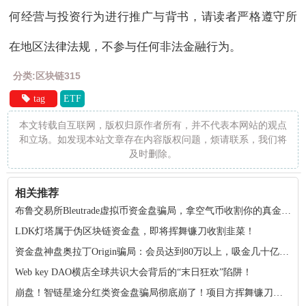
何经营与投资行为进行推广与背书，请读者严格遵守所
在地区法律法规，不参与任何非法金融行为。
分类:区块链315
tag
ETF
本文转载自互联网，版权归原作者所有，并不代表本网站的观点
和立场。如发现本站文章存在内容版权问题，烦请联系，我们将
及时删除。
相关推荐
布鲁交易所Bleutrade虚拟币资金盘骗局，拿空气币收割你的真金白银！
LDK灯塔属于伪区块链资金盘，即将挥舞镰刀收割韭菜！
资金盘神盘奥拉丁Origin骗局：会员达到80万以上，吸金几十亿！项目方收割完毕！
Web key DAO横店全球共识大会背后的“末日狂欢”陷阱！
崩盘！智链星途分红类资金盘骗局彻底崩了！项目方挥舞镰刀收割韭菜！