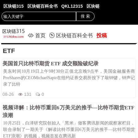
区块链315
区块链百科全书
QKL12315
区块链
首页
区块链百科全书
投稿
ETF
美国首只比特币期货 ETF 成交额险破纪录
美东时间10月19日上午9时30分正值北京晚9点半，美国金融服务商
ProShares的CEOMichaelSapir在纽约证券交易所按下了敲钟键，钟声记
录了比特
08-26
131
0
视频详解：比特币重回6万美元的推手—比特币期货ETF
浪潮
10月25日，白泽研究院创始人「黑米」做客腾讯新闻的观察家栏目，
联合录制了一期关于《解读比特币重回6万美元的推手—比特币期货
ETF浪潮》的视频，视频首发在腾讯新