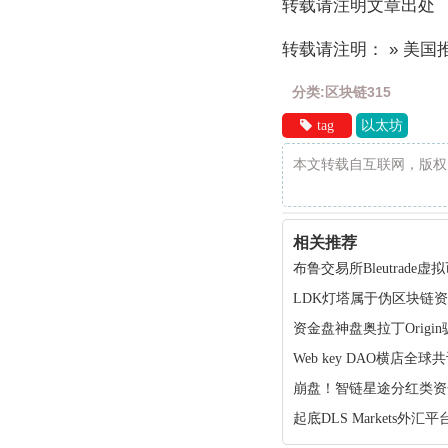
转载请注明文章出处
转载请注明： » 美
分类:区块链315
tag
以太坊
本文转载自互联网，版权
相关推荐
布鲁交易所Bleutra
LDK灯塔属于伪区块链
资金盘神盘奥拉丁Orig
Web key DAO横店
崩盘！智链星途分红类资
起底DLS Markets