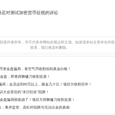
国推迟对测试加密货币征税的诉讼
归原作者所有，并不代表本网站的观点和立场。如发现本站文章存在内容
联系，我们将及时删除。
de虚拟币资金盘骗局，拿空气币收割你的真金白银！
资金盘，即将挥舞镰刀收割韭菜！
in骗局：会员达到80万以上，吸金几十亿！项目方收割完毕！
全球共识大会背后的“末日狂欢”陷阱！
金盘骗局彻底崩了！项目方挥舞镰刀收割韭菜！
外汇平台：离岸监管、高杠杆陷阱与无法出金的真相