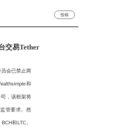
投稿
易Tether
券委员会已禁止两
hsimple和
的公司，该框架将
制监管要求。然
CH和LTC。