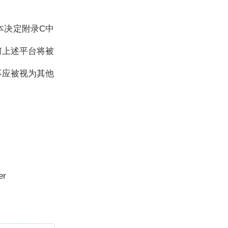
本决定附录C中
何上述平台将被
不应被视为其他
r