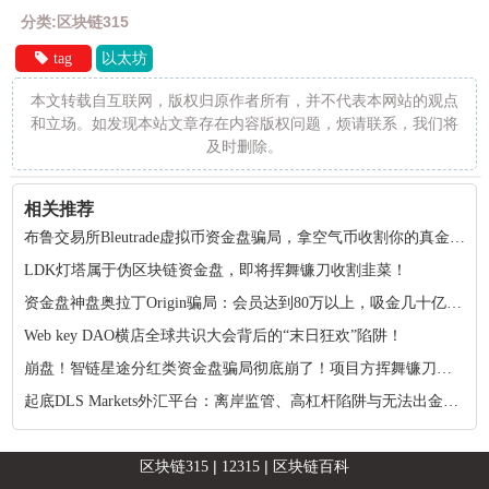
分类:区块链315
tag
以太坊
本文转载自互联网，版权归原作者所有，并不代表本网站的观点
和立场。如发现本站文章存在内容版权问题，烦请联系，我们将
及时删除。
相关推荐
布鲁交易所Bleutrade虚拟币资金盘骗局，拿空气币收割你的真金白银！
LDK灯塔属于伪区块链资金盘，即将挥舞镰刀收割韭菜！
资金盘神盘奥拉丁Origin骗局：会员达到80万以上，吸金几十亿！项目方收割完毕！
Web key DAO横店全球共识大会背后的“末日狂欢”陷阱！
崩盘！智链星途分红类资金盘骗局彻底崩了！项目方挥舞镰刀收割韭菜！
起底DLS Markets外汇平台：离岸监管、高杠杆陷阱与无法出金的真相
|
|
区块链315
12315
区块链百科