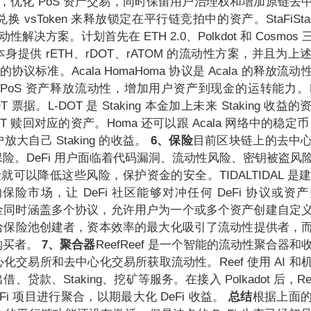
流动性，优化 PoS 资产交易，同时保留用户治理权和增加原链
能兑换 vsToken 来释放锁定在平行链竞拍中的资产。StaFiSt
 流动性解决方案。计划首先在 ETH 2.0、Polkdot 和 Cosmo
提供 rETH、rDOT、rATOM 的流动性方案，并且为
en 的协议标准。Acala HomaHoma 协议是 Acala 的释放
PoS 资产释放流动性，增加用户资产到现金的运转能力。L-
T 票据。L-DOT 是 Staking 本金加上未来 Staking 收
T 赎回对应的资产。Homa 还可以跟 Acala 网络中的稳定币（
大自己 Staking 的收益。
6、保险
目前区块链上的去中
险。DeFi 用户面临着代码漏洞、流动性风险、密钥被盗风
险就可以降低这些风险，保护资金的安全。TIDALTIDAL 是建立在
er 的保险市场，让 DeFi 社区能够对冲任何 DeFi 协议或
储备金同时涵盖多个协议，允许用户为一个或多个资产创建自定
给保险池创建者，资本效率的最大化吸引了流动性提供者，
购买者。
7、聚合器
ReefReef 是一个智能的流动性聚合器和收
化交易所和去中心化交易所获取流动性。Reef 使用 AI 和
贷款、Staking、挖矿等服务。在接入 Polkadot 后，Re
Fi 项目进行聚合，以期最大化 DeFi 收益。
总结
根据上面