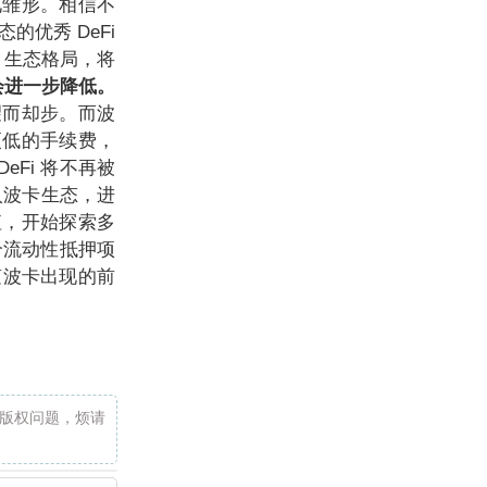
见雏形。相信不
优秀 DeFi
i 生态格局，将
槛会进一步降低。
望而却步。而波
更低的手续费，
DeFi 将不再被
入波卡生态，进
值，开始探索多
个流动性抵押项
伴随波卡出现的前
版权问题，烦请