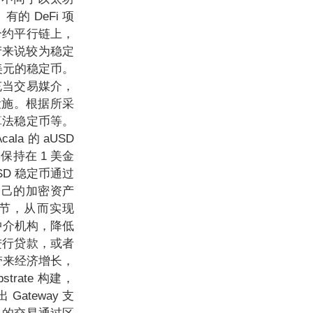
的 DeFi 项
合约平行链上，
产来说较为稳定
定美元的稳定币。
充当交易媒介，
设施。根据所采
算法稳定币等。
a 的 aUSD
保持在 1 美金
SD 稳定币通过
将自己的加密资产
调节，从而实现
中介机构，降低
进行贷款，或者
态带来经济增长，
strate 构建，
ateway 支