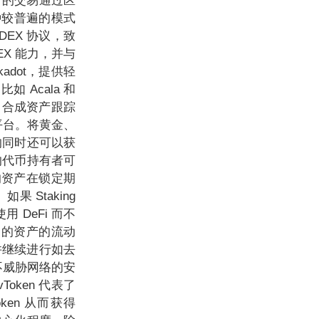
）的交易通过区
种较普遍的模式
 DEX 协议，致
EX 能力，并与
kadot，提供轻
 Acala 和
，合成资产跟踪
融平台。将黄金、
的同时还可以获
链的代币持有者可
中的资产在锁定期
 Staking
 DeFi 而不
 中的资产的流动
并继续进行如去
又不威胁网络的安
vToken 代表了
ken 从而获得