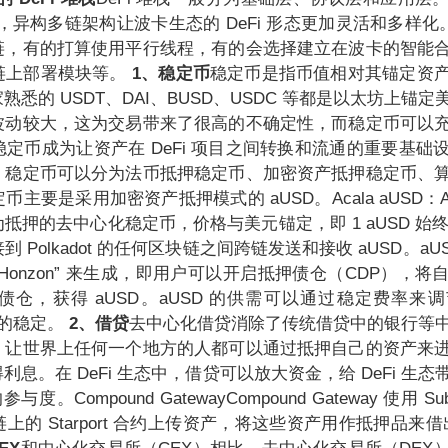
约，异构多链架构让波卡生态的 DeFi 形态更加灵活和多样化。有
链，有的打算使用平行线程，有的会选择建立在波卡的智能
链上部署模块等。
1、稳定币
稳定币是指币值相对其锚定资
悉的 USDT、DAI、BUSD、USDC 等都是以太坊上锚
波动较大，这为交易带来了很高的不确定性，而稳定币可以
定币成为让资产在 DeFi 项目之间转换和流通的重要基础
，稳定币可以分为法币抵押稳定币、加密资产抵押稳定币、
要是采用加密资产抵押模式的 aUSD。Acala aUSD：Acal
押的去中心化稳定币，价格与美元锚定，即 1 aUSD 始终
 Polkadot 的任何区块链之间跨链发送和接收 aUSD。aU
议 “Honzon” 来生成，即用户可以开启抵押债仓（CDP），
仓，获得 aUSD。aUSD 的供需可以通过稳定费率来
价格的稳定。
2、借贷
去中心化借贷消除了传统借贷中的银行等
，让世界上任何一个地方的人都可以通过抵押自己的资产来
息。在 DeFi 生态中，借贷可以放大资金，给 DeFi 生
度。Compound GatewayCompound Gateway 使用 Sub
的 Starport 合约上传资产，将这些资产用作抵押品来借出 G