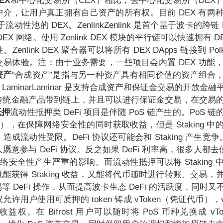
EX
和中心化交易所（CEX）相比，去中心化交易所（DEX
介，让用户真正拥有自己资产的所有权。目前 DEX 有两
动性池的 DEX。ZenlinkZenlink 是首个基于波卡的跨链
X 网络。使用 Zenlink DEX 模块的平行链可以快速拥有 D
nlink DEX 聚合器可以将所有 DEX DApps 链接到 Pol
体验。注：由于业务需要，一些项目会内置 DEX 功能，比如
资产
“合成资产”是指与另一种资产具有相同价值的资产组合
aminarLaminar 是支持合成资产和保证金交易的开放金
传统金融产品带到链上，并且可以进行保证金交易，在交易
抵押
流动性抵押类 DeFi 项目是伴随 PoS 链产生的。PoS 
（质押），在保障网络安全性的同时获取收益，但是 Staking 
流动性受限。DeFi 协议还可能会和 Staking 产生竞争。如果
意参与 DeFi 协议。反之如果 DeFi 利率高，很多人都去使用
会对网络安全性产生严重的影响。而流动性抵押可以将 Staking
能获得 Staking 收益，又能将代币随时进行转账、交易，
 DeFi 操作，从而提高波卡生态 DeFi 的活跃度，同时
st 协议允许用户使用可质押的 token 铸成 vToken（凭证代币），
权。在 Bifrost 用户可以随时将 PoS 币种兑换成 vTo