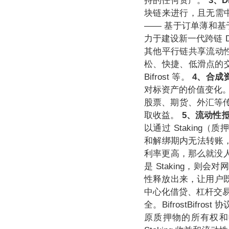
持的任何资产。
3、D
块链来进行，且无需中
—— 基于订单薄和基于流
力于建设新一代跨链 DE
其他平行链共享流动性。Ze
松、快捷、低滑点的交易
Bifrost 等。
4、合成
对标资产的价值变化。L
股票、期货、外汇等
取收益。
5、流动性
以通过 Staking
和解绑期内无法转账，造成
利率更高，那么就没人愿
是 Staking，则
性释放出来，让用户既
中心化借贷、杠杆交易等
全。BifrostBifro
原质押物的所有权和收益