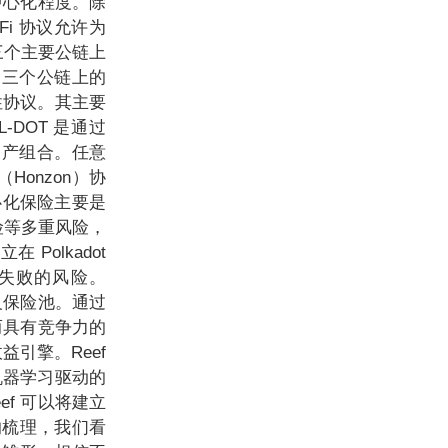
去中心化程度。除
aFi 协议允许为
s 三个主要公链上
上述三个公链上的
流动性协议。其主要
DOT 是通过
益的资产组合。任意
Honzon）协
心化保险主要是
险等多重风险，
 Polkadot
资产失败的风险。
义保险池。通过
而具有竞争力的
益引擎。Reef
机器学习驱动的
ef 可以将建立
的梳理，我们看