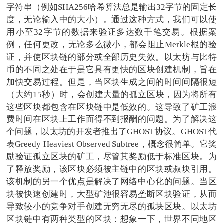
字符串（例如SHA256哈希算法总是输出32字节的固定长
度，无论输入中的大小）。通过这种方式，我们可以使
用小至32字节的数据来验证多达数千笔交易。根据案
例，任何更改，无论多么微小，都会阻止Merkle根的验
证，并使区块链的部分或全部历史失效。以太坊与比特
币的不同之处在于是它具有更快的区块创建机制，旨在
加快交易过程。但是，当区块生成之间的时间间隔很短
（大约15秒）时，会创建大量的孤立区块，因为将所有
这些区块都包含在区块链中是低效的。这导致了矿工浪
费时间在区块上工作而得不到报酬的问题。为了解决这
个问题，以太坊的开发者推出了GHOST协议。GHOST代
表Greedy Heaviest Observed Subtree，概念很简单。它奖
励验证孤立区块的矿工，尽管其奖励低于标准区块。为
了释放奖励，该区块必须被主链中的区块或叔块引用。
该机制的另一个优点是解决了网络中心化的问题。当区
块被快速创建时，大型矿池很容易垄断区块验证，从而
导致较小的竞争对手创建无穷无尽的孤块区块。以太坊
区块链中有两种类型的区块：想象一下，世界不同地区