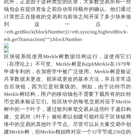
此外，正是由于这种类型的区块，大多数交易所和一些
钱包会在提供资金之前自动等待额外的确认。他们通过
计算您正在接收的交易和当前块之间开采了多少块来做
到这一点。
>eth.getBlock(blockNumber)}>eth.syncing.highestBlock-
eth.getTransaction(““).blockNumber
区块链系统使用Merkle树数据结构运行，这使得它们
（在理论上）不可变。Merkle树是RalphMerkle在1979年
申请专利的，在加密学中被广泛使用。Merkle树是验证
共享数据未更改、损坏或更改的基本方法，并且非常适
合区块链，因为它是轻量级的。例如，由于比特币的
Merkle树结构，用户的移动钱包不需要下载所有的比特
币交易来验证它们。给区块中的每笔交易对应于Merkle
树中的一个叶子，通过散列单笔交易从这些叶子递归构
建。交易对（叶子）被哈希以创建可能对应于区块链网
络中的交易的其他叶子节点。尽管可以从大量交易中创
建Merkle树，但Merkle根始终对应一个32字节或256位的