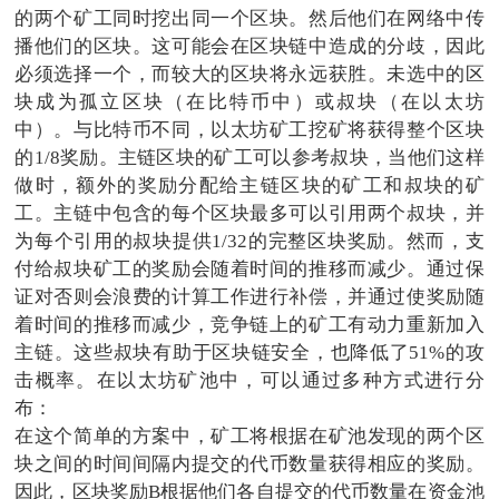
的两个矿工同时挖出同一个区块。然后他们在网络中传
播他们的区块。这可能会在区块链中造成的分歧，因此
必须选择一个，而较大的区块将永远获胜。未选中的区
块成为孤立区块（在比特币中）或叔块（在以太坊
中）。与比特币不同，以太坊矿工挖矿将获得整个区块
的1/8奖励。主链区块的矿工可以参考叔块，当他们这样
做时，额外的奖励分配给主链区块的矿工和叔块的矿
工。主链中包含的每个区块最多可以引用两个叔块，并
为每个引用的叔块提供1/32的完整区块奖励。然而，支
付给叔块矿工的奖励会随着时间的推移而减少。通过保
证对否则会浪费的计算工作进行补偿，并通过使奖励随
着时间的推移而减少，竞争链上的矿工有动力重新加入
主链。这些叔块有助于区块链安全，也降低了51%的攻
击概率。在以太坊矿池中，可以通过多种方式进行分
布：
在这个简单的方案中，矿工将根据在矿池发现的两个区
块之间的时间间隔内提交的代币数量获得相应的奖励。
因此，区块奖励B根据他们各自提交的代币数量在资金池