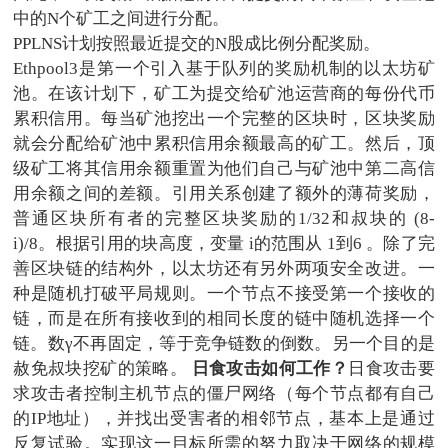
中的N个矿工之间进行分配。
PPLNS计划按照最近提交的N股成比例分配奖励。
Ethpool3是第一个引入基于队列的奖励机制的以太坊矿
池。在该计划下，矿工为提交给矿池运营商的每份代币
累积信用。每当矿池挖出一个完整的区块时，区块奖励
就会分配给矿池中累积信用余额最高的矿工。然后，顶
级矿工将其信用余额重置为他们自己与矿池中第二高信
用余额之间的差额。引用关系创建了额外的薄荷奖励，
普通区块所有者的完整区块奖励的1/32和叔块的 (8-
i)/8。根据引用的块高度，变量 i的范围从 1到6 。除了完
善区块链的结构外，以太坊还有另外两项安全改进。一
种是随机打破平局规则。一个节点不接受第一个接收的
链，而是在所有接收到的相同长度的链中随机选择一个
链。数γ不再固定，等于竞争链数的倒数。另一个目的是
赦免叔块挖矿的策略。
日食攻击如何工作？
日食攻击要
求攻击者控制主机节点的僵尸网络（每个节点都有自己
的IP地址），并找出受害者的相邻节点，基本上是通过
反复试验。实现这一目标所需的努力取决于网络的规模