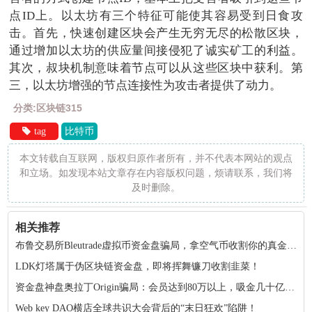
点ID上。以太坊有三个特征可能使其容易受到日食攻
击。首先，快速创建区块会产生无穷无尽的松散区块，
通过增加以太坊的供应量间接侵犯了诚实矿工的利益。
其次，叔块机制意味着节点可以从这些区块中获利。第
三，以太坊增强的节点连接性为攻击者提供了动力。
分类:区块链315
tag
比特币
本文转载自互联网，版权归原作者所有，并不代表本网站的观点
和立场。如发现本站文章存在内容版权问题，烦请联系，我们将
及时删除。
相关推荐
布鲁交易所Bleutrade虚拟币资金盘骗局，拿空气币收割你的真金白银！
LDK灯塔属于伪区块链资金盘，即将挥舞镰刀收割韭菜！
资金盘神盘奥拉丁Origin骗局：会员达到80万以上，吸金几十亿！项目方收割完毕！
Web key DAO横店全球共识大会背后的“末日狂欢”陷阱！