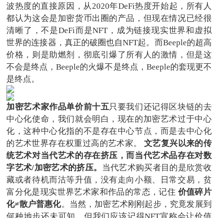
波热度的直接原因，从2020年DeFi热度开始起，所有人
都认为这会是加密货币出圈的产品，但现在情况已经很
清晰了，不是DeFi而是NFT，成为链接现实世界和虚拟
世界的连接器，真正的破圈也自NFT起。而Beeple的超高
价格，则是助燃剂，彻底引爆了所有人的激情，但是这
不会是终点，Beeple的火爆不是终点，Beeple的套现更不
是终点。
加密艺术家作品单价前十五
只要我们还记得区块链的去
中心化使命，我们就会明白，现在的加密艺术过于中心
化，这种中心化指的不是存在中心节点，而是去中心化
的艺术世界存在权重过高的艺术家。
文艺复兴以来的传
统艺术对当代艺术的存在挤压，而当代艺术品存在对数
字艺术/加密艺术的挤压。
当代艺术购买者目的是欣赏收
藏或者待机而沽等升值，没有走向小额、日常交易，贫
富分化是现实世界艺术家和作品的常态，记住
价值碎片
化≠散户普惠化
。当然，加密艺术刚刚起步，究竟发展到
何种地步还未可知，但我们应该记得NFT宣称会让价值