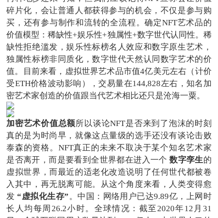
碎片化，会让普通人都获得参与的机会，不仅是参与购
买，还有参与制作和流转的全流程。确定NFT艺术品的
价值模型：稀缺性+娱乐性+独属性+数字世代认同性。稀
缺性拒绝滥发，娱乐性标榜名人效应和数字原生艺术，
独属性标榜非同质化，数字世代天然认同数字艺术的价
值。目前来看，虚拟世界艺术品市值4亿美元左右（计价
受ETH价格波动影响），交易量在144,828左右，知名加
密艺术家创造的价值跟当代艺术相比还只是沧海一粟。
加密艺术价值总额
所以谈论NFT是否来到了泡沫的时刻
真的是为时尚早，就像这点量级的选手还没有谈论击败
泰森的资格。NFT真正的未来不取决于某个知名艺术家
是否离开，而是要看到全世界都在进入一个
数字孪生
的
虚拟世界，而最近的适老化改造说明了任何世代都被卷
入其中，再无脱离可能。从这个角度来看，人类变得愈
发
“虚拟化生存”
。中国：网络用户已达9.89亿，上网时
长人均每周26.2小时。全球情况：截至2020年12月31