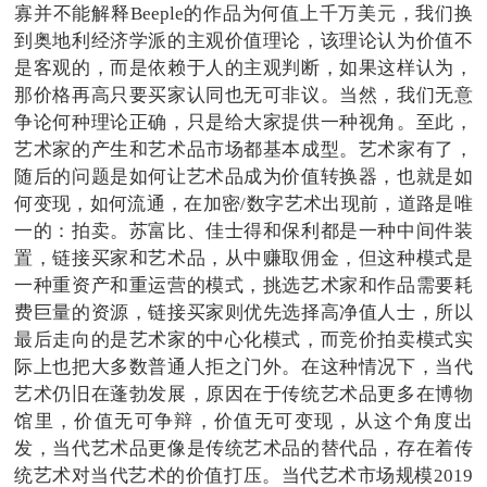
寡并不能解释Beeple的作品为何值上千万美元，我们换
到奥地利经济学派的主观价值理论，该理论认为价值不
是客观的，而是依赖于人的主观判断，如果这样认为，
那价格再高只要买家认同也无可非议。当然，我们无意
争论何种理论正确，只是给大家提供一种视角。至此，
艺术家的产生和艺术品市场都基本成型。艺术家有了，
随后的问题是如何让艺术品成为价值转换器，也就是如
何变现，如何流通，在加密/数字艺术出现前，道路是唯
一的：拍卖。苏富比、佳士得和保利都是一种中间件装
置，链接买家和艺术品，从中赚取佣金，但这种模式是
一种重资产和重运营的模式，挑选艺术家和作品需要耗
费巨量的资源，链接买家则优先选择高净值人士，所以
最后走向的是艺术家的中心化模式，而竞价拍卖模式实
际上也把大多数普通人拒之门外。在这种情况下，当代
艺术仍旧在蓬勃发展，原因在于传统艺术品更多在博物
馆里，价值无可争辩，价值无可变现，从这个角度出
发，当代艺术品更像是传统艺术品的替代品，存在着传
统艺术对当代艺术的价值打压。当代艺术市场规模2019