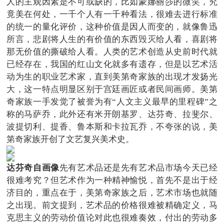
人的主观因素是不可或缺的，比如蒙娜丽莎的微笑，究
竟美在何处，一千个人有一千种看法，很难去进行标准
的统一的量化评价，这种价值是因人而变的，就像鲁迅
所言，悲剧将人生的有价值的东西毁灭给人看，喜剧将
那无价值的撕破给人看。人类的艺术创造从史前时代就
已经存在，我国的红山文化就多有遗存，但是以艺术活
动为生的职业艺术家，直到美第奇家族的出现才发扬光
大，这一特点明显区别于宫廷画匠或者民间画师。美第
奇家族一手发觉了被誉为有“人文主义最早的里程碑”之
称的马萨乔，此外还有米开朗基罗、达芬奇、拉斐尔、
波提切利、提香、鲁本斯和卡拉瓦乔，不夸张的说，美
第奇家族开创了文艺复兴美术史。
达芬奇自画像
先有艺术品还是先有艺术品市场今天已经
很难考究？但艺术作为一种精神愉悦，首先不是出于经
济目的，重点在于，美第奇家族之后，艺术市场也就随
之出现。前文提到，艺术品的价格很难被精确定义，马
克思主义的劳动价值论对此也很难奏效，付出的劳动多