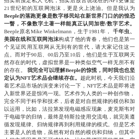
拍卖前预定私人飞机，拍卖后放言说现在的NFT更像是
21世纪初的互联网泡沫，更是火上浇油。但是我认为
Beeple的落跑更像是数字移民站在新世界门口的的惶恐
一瞥，不像数字土著一样能真正认同加密/数字艺术。
Beeple原名Mike Winkelmann，生于1981年，
千年虫、
美国在线和互联网泡沫
构成了他的青春，他们也是第一
个见证民用互联网从无到有的世代，请大家记住这一
点。而对于90后、00后乃至10后，他们是生于互联网天
然存在的时代，虚拟世界是一种类似空气一样无所不有
的存在。
我完全可以理解Beeple的惊慌，同时我也也坚
定认为NFT艺术品会继续存在。
趁此时机，今天我们沿
着艺术品市场的演变来讨论一下，NFT艺术品是即将进
入新世界还是惊鸿一现。艺术作为人类的一种创作物，
完全不同于科学和技术，后者是对自然规律的模仿和加
以运用，比如，法拉第发现电磁感应现象，麦克斯韦对
于电磁学的归纳，最终是特斯拉使用交流电，就完美遵
循发现规律、归纳规律再到利用规律的模式。但是艺术
主要是人的造物，虽然有对自然的模仿和归纳，但其中