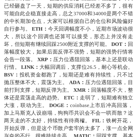
已经砸盘了一天，短期的供应消耗已经差不多了，很有
可能自此企稳直接走高，总之37000和34000是两个不错
的中长期加仓点，大家可以根据自己的仓位和风险偏好
自行参与。
ETH：
今天回调幅度不小，近期市场波动很
大，所以这个回调也还算可以接受，形态上并没有走
坏，但短期有继续回踩2500附近支撑的可能。
DOT：
回
落幅度较大，如果后面反弹不强势，短期的强势行情将
会告一段落。
XRP：
压力位遇阻回落，基本上还是联动
行情。
LINK：
大幅回调后，支撑位26.5，耐心等机会。
BSV：
投机资金都跑了，短期还是难有持续性，只不过
抛压整体不大，震荡为主。
ADA：
压力位遇阻回落，目
前打到支撑，短期反弹为主。
XMR：
回落幅度不大，整
体还是震荡走高的趋势。
ETC：
走弱了，短期难有独立
大涨，联动为主。
DOGE：
coinbase上市后冲高回落，
加上马斯克人设崩塌，狗狗币共识会不会一哄而散？这
两天走的不太好，持续性有待商榷。
FIL：
铁树开花，
开始反弹，但是这个币散户套牢的太多了，涨一点全网
兴奋的不行，很难持续走高。
MATIC：
回踩支撑，基本