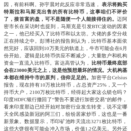
因，有前科啊。孙宇晨对此反应非常迅速，
表示将购买
特斯拉和马斯克出售的所有比特币，这事咱们不评价
了，接首富的盘，可不是随便一个人能接得住的。
迈阿
密市长在采访时也提到，马斯克是引发BTC波动的因素
之一，他已经买入了比特币和以太坊。大佬的多空分歧
正在持续之中。彭博社的报告则认为，比特币基本面依
然完好，应该回到10万美元的轨道上，牛市可能会在6月
份开始。逻辑是比特币供应不断减少，大量散户和机构
资金一直流入比特币。富达高管认为，
比特币最终底部
会在23000美元之上，这是他预想最坏的情况。大机构基
本都在维持牛市的原判，信仰足足的。
加密平台Celsius
报告，现在持有10万枚比特币，占总资产25%，又一个
持币大户，2100万枚比特币，经得起大家这么锁仓吗？
印度HDFC银行撤回了“警告不要进行加密交易”的邮件，
看来印度那边已经开始对加密行业发生转变，说不定哪
天全民感染新冠的阿三们，纷纷居家炒币，这也是一番
新景象。数据显示，币印矿池昨天流出3271枚比特币，
这些大饼很有可能会冲入市场，价值1.2亿美元。另外还