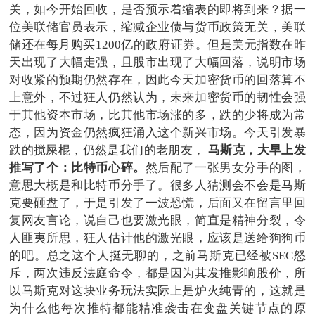
关，如今开始回收，是否预示着缩表的即将到来？据一
位美联储官员表示，缩减企业债与货币政策无关，美联
储还在每月购买1200亿的政府证券。但是美元指数在昨
天出现了大幅走强，且股市出现了大幅回落，说明市场
对收紧的预期仍然存在，因此今天加密货币的回落算不
上意外，不过狂人仍然认为，未来加密货币的韧性会强
于其他资本市场，比其他市场涨的多，跌的少将成为常
态，因为资金仍然疯狂涌入这个新兴市场。今天引发暴
跌的搅屎棍，仍然是我们的老朋友，
马斯克，大早上发
推写了个：比特币心碎。
然后配了一张男女分手的图，
意思大概是和比特币分手了。很多人猜测会不会是马斯
克要砸盘了，于是引发了一波恐慌，后面又在留言里回
复网友言论，说自己也要激光眼，简直是精神分裂，令
人匪夷所思，狂人估计他的激光眼，应该是送给狗狗币
的吧。总之这个人挺无聊的，之前马斯克已经被SEC怒
斥，两次违反法庭命令，都是因为其发推影响股价，所
以马斯克对这块业务玩法实际上是炉火纯青的，这就是
为什么他每次推特都能精准袭击在变盘关键节点的原