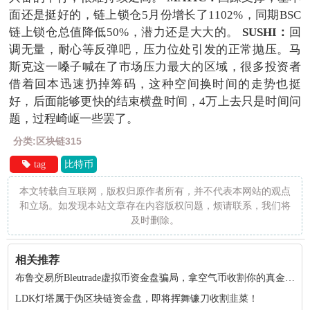
面还是挺好的，链上锁仓5月份增长了1102%，同期BSC
链上锁仓总值降低50%，潜力还是大大的。
SUSHI：
回
调无量，耐心等反弹吧，压力位处引发的正常抛压。马
斯克这一嗓子喊在了市场压力最大的区域，很多投资者
借着回本迅速扔掉筹码，这种空间换时间的走势也挺
好，后面能够更快的结束横盘时间，4万上去只是时间问
题，过程崎岖一些罢了。
分类:区块链315
tag
比特币
本文转载自互联网，版权归原作者所有，并不代表本网站的观点
和立场。如发现本站文章存在内容版权问题，烦请联系，我们将
及时删除。
相关推荐
布鲁交易所Bleutrade虚拟币资金盘骗局，拿空气币收割你的真金白银！
LDK灯塔属于伪区块链资金盘，即将挥舞镰刀收割韭菜！