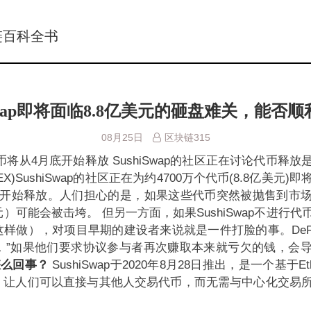
链百科全书
iSwap即将面临8.8亿美元的砸盘难关，能否
08月25日
区块链315
代币将从4月底开始释放
SushiSwap的社区正在讨论代币释
X)SushiSwap的社区正在为约4700万个代币(8.8亿美元)
底开始释放。人们担心的是，如果这些代币突然被抛售到市
元）可能会被击垮。
但另一方面，如果SushiSwap不进行
样做），对项目早期的建设者来说就是一件打脸的事。DeFi 
wis说，”如果他们要求协议参与者再次赚取本来就亏欠的钱，
怎么回事？
SushiSwap于2020年8月28日推出，是一个基于Et
），让人们可以直接与其他人交易代币，而无需与中心化交易