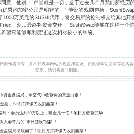
示同意，他说：”声誉就是一切，鉴于过去几个月我们所经历
优秀的加密公民是明智的。” 他说的戏剧包括，SushiSwa
ly兑现了1000万美元的SUSHI代币，将交易所的控制权交给其他开
n-Fried，然后最终将资金交还。
SushiSwap能够在这样一
会希望它能够顺利度过这次相对较小的纠纷。
归原作者所有，并不代表本网站的观点和立场。如发现本站文章存在内容
联系，我们将及时删除。
de虚拟币资金盘骗局，拿空气币收割你的真金白银！
资金盘，即将挥舞镰刀收割韭菜！
in骗局：会员达到80万以上，吸金几十亿！项目方收割完毕！
全球共识大会背后的“末日狂欢”陷阱！
金盘骗局彻底崩了！项目方挥舞镰刀收割韭菜！