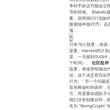
争对手协议可能会立即
币的价格。
Blake
案，说明他们计划如
限期地申领代币）还
项。
只有76人投票，来源：S
提案。Harvest的
是，一旦收到SUSHI，
个时间）。
社区批评
投票，将使用智能合约
说，这个决定背后似
行为。”
另一个问题是
宣布释放时间表时，它并
方，而是要由团队手
我们没有创建合同，因
名为 “BoringCr