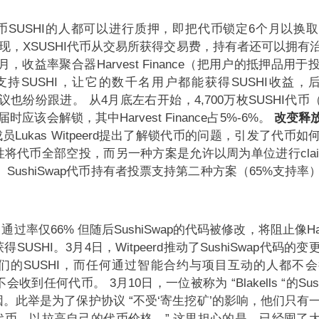
币SUSHI的人都可以进行质押，即把代币锁定6个月以换
式体现，XSUSHI代币从交易所获得交易费，持有者还可以拥有
0月，收益率聚合器Harvest Finance（把用户的抵押品用
）开始支持SUSHI，让它的数千名用户都能获得SUSHI收益，后来
他协议也纷纷跟进。
从4月底左右开始，4,700万枚SUSHI代币（
应该会解锁，其中Harvest Finance占5%-6%。
改变释
区成员Lukas Witpeerd提出了解锁代币的问题，引发了代币
将代币全部空投，而另一种方案是允许以周为单位进行claim，
。
SushiSwap代币持有者投票支持第二种方案（65%支持
果，通过率仅66%
但随后SushiSwap的代码被修改，将阻止像Harve
USHI。3月4日，Witpeerd推动了SushiSwap代码的
们的SUSHI，而任何通过智能合约与项目互动的人都不
ce用户不会收到任何代币。
3月10日，一位被称为 “Blakells “的Su
。此举是为了保护协议 “不受‘寄生挖矿’的影响，他们只有
的代币，以拉高自己的代币价格。”
这里担心的是，已经囤了大量