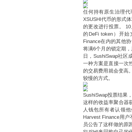
任何持有原生治理代
XSUSHI代币的形
的更改进行投票。
1
的DeFi token
Finance在内的其
将满6个月的锁定期，届时
日，SushiSwap社
一种方案是直接一次性
的交易费用就会变高
较慢的方式。
SushiSwap投票结
这样的收益率聚合器获得S
人钱包所有者认领他
Harvest Finan
员公告了这样做的原因
SUSHI来回购自己