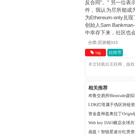
反合同”。”
另一位表
件，我认为尽所能成为
为Ethereum-on
创始人Sam Bankma
中幸存下来，社区也
分类:区块链315
tag
比特币
本文转载自互联网，版权
相关推荐
布鲁交易所Bleutra
LDK灯塔属于伪区块链
资金盘神盘奥拉丁Orig
Web key DAO横店
崩盘！智链星途分红类资