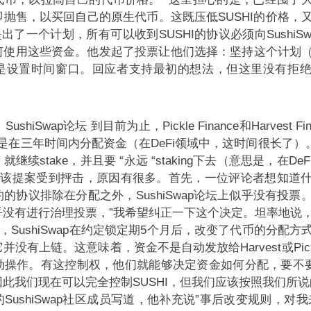
抛售，以买回自己的原生代币。这既压低SUSHI的价格，
lls提出了一个计划，所有可以收到SUSHI的协议必须向SushiS
何使用这些资金。他发起了投票让他们选择：坚持这个计划
是设置时间窗口。回应者支持最初的想法，但这里没有拒
ushiSwap论坛
到目前为止，Pickle Finance和Harvest 
计划是在三年时间内分配资金（在DeFi领域中，这时间很长了）。P
就继续stake，并且要 “永远 “staking下去（意思是，在D
该提案受到抨击，原因有很多。首先，一位评论者想知道
的协议排除在分配之外，SushiSwap论坛上似乎没有投票
乎没有进行治理投票，”我希望纠正一下这个决定。坦率地说
，SushiSwap在约定锁定期5个月后，改变了代币的分配方
没有上链。这意味着，资金不是自动发放给Harvest或Pic
动操作。有这控制权，他们就能够决定资金如何分配，要不
此我们现在可以完全控制SUSHI，但我们应该按照我们所说
ypto “的SushiSwap社区成员写道，他补充说”事后改变规则，