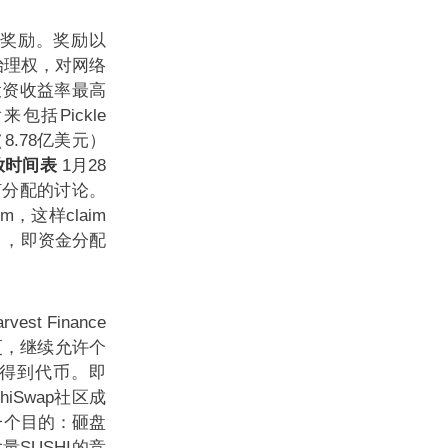
取奖励。奖励以
治理权，对网络
于投资收益率最高
包括Pickle
8.78亿美元）
放时间表
1月28
如何分配的讨论。
这样claim
率），即资金分配
st Finance
变更，继续允许个
会得到代币。即
shiSwap社区成
一个目的：砸盘
SUSHI的竞