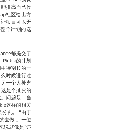
又能推高自己代
wap社区给出方
（让项目可以无
绝整个计划的选
Finance都提交了
ickle的计划
eFi中特别长的一
什么时候进行过
。另一个人补充
，这是个扯皮的
式。问题是，当
kle这样的相关
要分配。
“由于
的去做”。一位
对我来说就像是“违