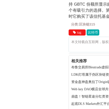
持 GBTC 份额所
个有吸引力的选择。第
时它购买了该信托基金超过
分类:区块链315
tag
比特币
本文转载自互联网，版权
相关推荐
布鲁交易所Bleutra
LDK灯塔属于伪区块链
资金盘神盘奥拉丁Orig
Web key DAO横店
崩盘！智链星途分红类资
起底DLS Markets