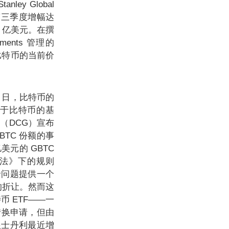
ley Global
4 份，第三季度增幅达
07 亿美元。在撰
ments 管理的
比特币的当前价
29 日，比特币的
注于比特币的基
c.（DCG）宣布
BTC 份额的事
亿美元的 GBTC
易法》下的规则
溢价问题提供一个
的折让。然而这
 ETF——一
转换申请，但由
根士丹利最近增