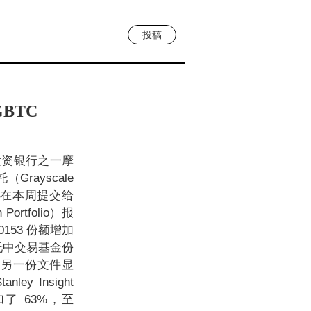
投稿
BTC
投资银行之一摩
rayscale
元。在本周提交给
Portfolio）报
0153 份额增加
托中交易基金份
。另一份文件显
 Insight
了 63%，至