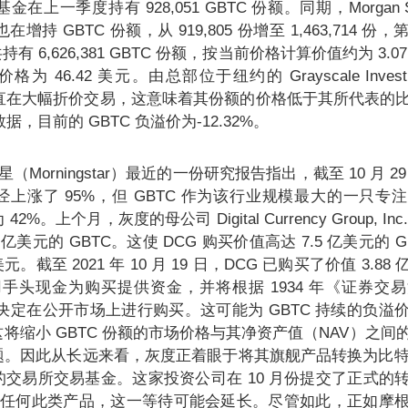
该基金在上一季度持有 928,051 GBTC 份额。同期，Morgan Stan
tfolio 也在增持 GBTC 份额，从 919,805 份增至 1,463,71
有 6,626,381 GBTC 份额，按当前价格计算价值约为 3.
为 46.42 美元。由总部位于纽约的 Grayscale Invest
以来一直在大幅折价交易，这意味着其份额的价格低于其所代表的
的数据，目前的 GBTC 负溢价为-12.32%。
星（Morningstar）最近的一份研究报告指出，截至 10 月 
上涨了 95%，但 GBTC 作为该行业规模最大的一只专
。上个月，灰度的母公司 Digital Currency Group, In
亿美元的 GBTC。这使 DCG 购买价值高达 7.5 亿美元的 G
元。截至 2021 年 10 月 19 日，DCG 已购买了价值 3.88 
用手头现金为购买提供资金，并将根据 1934 年《证券交
自行决定在公开市场上进行购买。这可能为 GBTC 持续的负
将缩小 GBTC 份额的市场价格与其净资产值（NAV）之间
。因此从长远来看，灰度正着眼于将其旗舰产品转换为比特币
交易所交易基金。这家投资公司在 10 月份提交了正式的
批准任何此类产品，这一等待可能会延长。尽管如此，正如摩