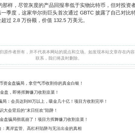
显示的那样，尽管灰度的产品回报率低于实物比特币，但对投资
一季度，这家华尔街巨头首次通过 GBTC 披露了自己对比
 2.8 万份额，价值 132.5 万美元。
归原作者所有，并不代表本网站的观点和立场。如发现本站文章存在内容
联系，我们将及时删除。
de虚拟币资金盘骗局，拿空气币收割你的真金白银！
资金盘，即将挥舞镰刀收割韭菜！
in骗局：会员达到80万以上，吸金几十亿！项目方收割完毕！
全球共识大会背后的“末日狂欢”陷阱！
金盘骗局彻底崩了！项目方挥舞镰刀收割韭菜！
外汇平台：离岸监管、高杠杆陷阱与无法出金的真相