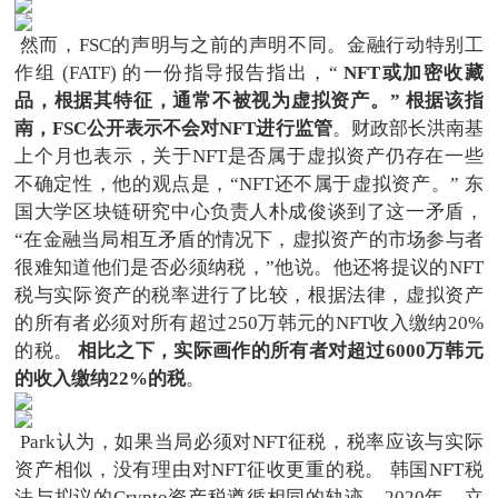
然而，FSC的声明与之前的声明不同。金融行动特别工
作组 (FATF) 的一份指导报告指出，“
NFT或加密收藏
品，根据其特征，通常不被视为虚拟资产。” 根据该指
南，FSC公开表示不会对NFT进行监管
。财政部长洪南基
上个月也表示，关于NFT是否属于虚拟资产仍存在一些
不确定性，他的观点是，“NFT还不属于虚拟资产。” 东
国大学区块链研究中心负责人朴成俊谈到了这一矛盾，
“在金融当局相互矛盾的情况下，虚拟资产的市场参与者
很难知道他们是否必须纳税，”他说。他还将提议的NFT
税与实际资产的税率进行了比较，根据法律，虚拟资产
的所有者必须对所有超过250万韩元的NFT收入缴纳20%
的税。
相比之下，实际画作的所有者对超过6000万韩元
的收入缴纳22%的税
。
Park认为，如果当局必须对NFT征税，税率应该与实际
资产相似，没有理由对NFT征收更重的税。 韩国NFT税
法与拟议的Crypto资产税遵循相同的轨迹，2020年，立