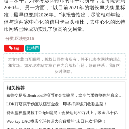
适当水平。如果考虑比特币的年平均价格，这可能要到
2060年。另一方面，“以目前2021年的增长率为衡量标
准，最早也要到2026年。”该报告指出，尽管相对年轻，
但与这两家中心化的信用卡巨头相比，去中心化的比特
币网络已经成功实现了较高的交易量。
分类:区块链315
tag
比特币
本文转载自互联网，版权归原作者所有，并不代表本网站的观点
和立场。如发现本站文章存在内容版权问题，烦请联系，我们将
及时删除。
相关推荐
布鲁交易所Bleutrade虚拟币资金盘骗局，拿空气币收割你的真金白银！
LDK灯塔属于伪区块链资金盘，即将挥舞镰刀收割韭菜！
资金盘神盘奥拉丁Origin骗局：会员达到80万以上，吸金几十亿！项目方收割完毕！
Web key DAO横店全球共识大会背后的“末日狂欢”陷阱！