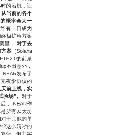
小时的宕机，让
。
从当前的各个
去的概率会大一
是终有一日成为
0的终极扩容方案
方案里，
对于去
的方案
（Solana
TH2.0的前景
lup不出意外，
，
NEAR
发布了
读完夜影协议的
在几天前上线，实
试验场”。
对于
之后，
NEAR
作
也是所有以太坊
为相对于其他的单
yer2这么清晰的
似复杂，但其实