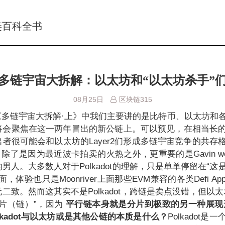
链百科全书
多链宇宙大拆解：以太坊和“以太坊杀手”
08月25日
区块链315
多链宇宙大拆解·上》中我们主要讲的是比特币、以太坊和各个L
将会聚焦在这一两年冒出的新公链上。可以预见，在相当长
者很可能会和以太坊的Layer2们形成多链宇宙竞争的共存
一位，除了是因为最近波卡拍卖的火热之外，更重要的是Gavin w
男人。大多数人对于Polkadot的理解，只是单单停留在“这
，体验也只是Moonriver上面那些EVM兼容的各类Defi A
2链并无二致。然而这其实不是Polkadot，跨链是卖点没错，但以太
片（链）”，因为
平行链本身就是分片到极致的另一种展现
lkadot与以太坊或是其他公链的本质是什么？
Polkadot