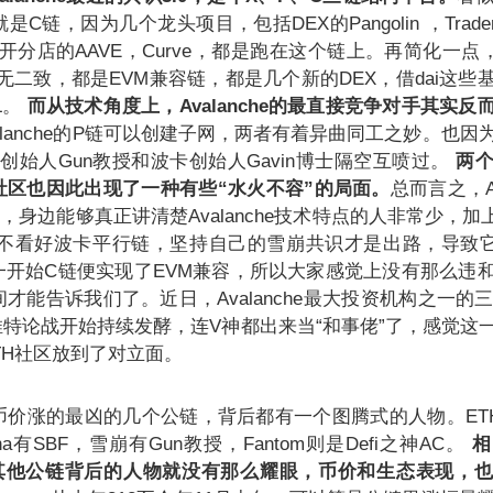
链，因为几个龙头项目，包括DEX的Pangolin ，TraderJ
去开分店的AAVE，Curve，都是跑在这个链上。再简化一点
C并无二致，都是EVM兼容链，都是几个新的DEX，借dai这
L。
而从技术角度上，Avalanche的最直接竞争对手其实反
alanche的P链可以创建子网，两者有着异曲同工之妙。也因
che创始人Gun教授和波卡创始人Gavin博士隔空互喷过。
两
社区也因此出现了一种有些“水火不容”的局面。
总而言之，Av
，身边能够真正讲清楚Avalanche技术特点的人非常少，加
，也不看好波卡平行链，坚持自己的雪崩共识才是出路，导致它
因为一开始C链便实现了EVM兼容，所以大家感觉上没有那么违
能告诉我们了。近日，Avalanche最大投资机构之一的三箭
n的推特论战开始持续发酵，连V神都出来当“和事佬”了，感觉这
和ETH社区放到了对立面。
币价涨的最凶的几个公链，背后都有一个图腾式的人物。ET
olana有SBF，雪崩有Gun教授，Fantom则是Defi之神AC。
相
s等其他公链背后的人物就没有那么耀眼，币价和生态表现，