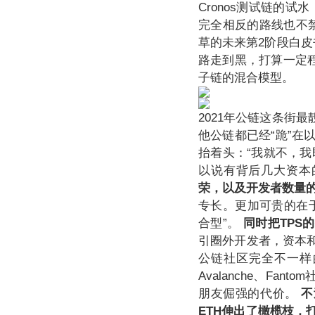
Cronos测试链的试
完全相反的路线也不禁
草的未来第2阶段白皮
路走到黑，打算一定程
子链的混合模型。
2021年公链这条街
他公链都已经“跪”在
抬着头：“我就不，
以说有背后几大资本
荣，以及开发者数量
专长。更加可贵的在于
合型”。
同时把TPS
引圈外开发者，资本和
公链社区完全不一样的
Avalanche、F
朋友倔强的代价。
不
ETH伸出了橄榄枝，