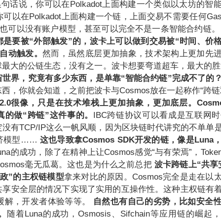
换句话说，你可以在Polkadot上面构建一个类似以太坊的智
可以在Polkadot上面构建一个链，上面交易不需要任何Ga
AS，也可以没有账户模型，甚至可以完全不是一条智能合约链
都是要被“外部触发”的，波卡上可以做到交易被“时间、价
来自动触发。
然而，虽然底层更加抽象，技术架构上更加先
球最大的公链生态，没有之一。波卡想要弯道超车，最大的
宙世界，究竟有多少东西，是单靠“智能合约链”完成不了的
西，你就会知道，之前把波卡与Cosmos放在一起称作“跨链
H2.0很像，只是在技术堆栈上更加抽象，更加底层。Cosm
真的做“跨链”这件事的。
IBC跨链协议可以看成是互联网时代
没有TCP/IP这么一帆风顺，因为区块链时代讲究的不单单
济模型……
这也导致拿Cosmos SDK开发的链，像是Lun
una的成功，除了在精神上让Cosmos感觉“与有荣焉”，Tok
osmos毫无瓜葛。这也是为什么之前总把
波卡跨链上“共享
自为政”的主权链模型
拿来对比的原因。Cosmos完全是走在以
共享安全层的情况下实现了实用的互操作性。这种主权链有
V缓解，开发者体验等等。
自然也有自己的劣势，比如安全
。
随着Luna的成功，Osmosis、Sifchain等应用链的崛起，Cr