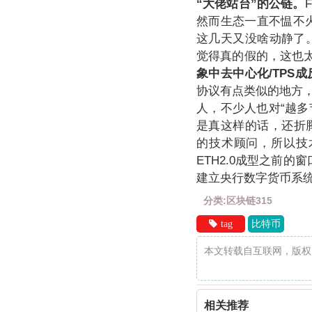
“大佬站台”的公链。
然而生态一直不愠不火，
这几天又没啥动静了。
觉得真的假的，这也
象中去中心化/TPS
协议有点类似的地方，
人，不少人也对“越
是真这样的话，还折腾啥
的技术顾问，所以技术
ETH2.0成型之前的
建立央行数字货币系统
分类:区块链315
tag
比特币
本文转载自互联网，版权
相关推荐