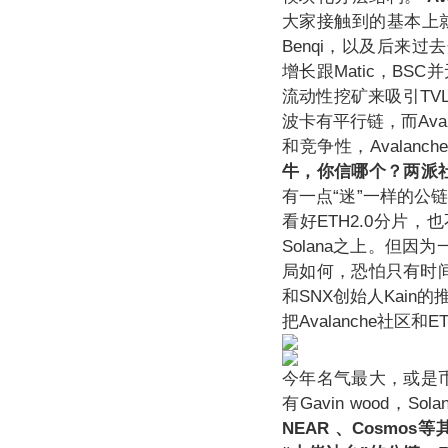
大家接触到的基本上就是C
Benqi，以及后来过
增长跟Matic，BS
流动性挖矿来吸引TV
波卡有平行链，而Av
和竞争性，Avalan
牛，你信哪个？两派
有一点“迷”一样的公链
看好ETH2.0分片
Solana之上。但
局如何，恐怕只有时间才
和SNX创始人Kai
把Avalanche社区
今年名气最大，或是
有Gavin wood，S
NEAR
、Cosmo