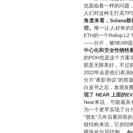
也面临着一样的问题
人们对这种主打高T
角度来看，Solan
些。
唯一让人好奇的是
ETH的一个Rollup L2
——分片，被NEA
中心化和安全性牺牲
的POH也是这个方案非
那是无限美好，不过前提
2022年会是他们表
分片“夜影协议”的简
白皮书之后，发朋友圈
现了
NEAR
上面的EV
Near来说，可能最
为一个更早实现了分片
“朋友”几年后要回答的
链结构来说，它的结构复杂
模块化分层结构。
A