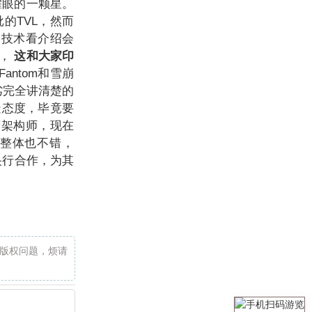
最耀眼的一颗星。
批的TVL，然而
个技术看介绍会
”，
这和大家印
antom和雪崩
劣完全讲清楚的
疑态度，毕竟要
首席架构师，现在
验整体也不错，
坦央行合作，为其
版权问题，烦请