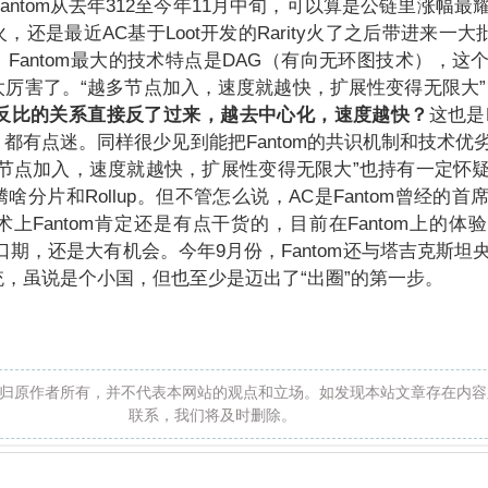
Fantom从去年312至今年11月中旬，可以算是公链里涨幅
还是最近AC基于Loot开发的Rarity火了之后带进来一大
Fantom最大的技术特点是DAG（有向无环图技术），这
太厉害了。“越多节点加入，速度就越快，扩展性变得无限大
成反比的关系直接反了过来，越去中心化，速度越快？
这也是F
都有点迷。同样很少见到能把Fantom的共识机制和技术优
多节点加入，速度就越快，扩展性变得无限大”也持有一定怀
分片和Rollup。但不管怎么说，AC是Fantom曾经的
上Fantom肯定还是有点干货的，目前在Fantom上的体
窗口期，还是大有机会。今年9月份，Fantom还与塔吉克斯
，虽说是个小国，但也至少是迈出了“出圈”的第一步。
归原作者所有，并不代表本网站的观点和立场。如发现本站文章存在内容
联系，我们将及时删除。