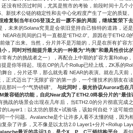
，还没有经历过时间，尤其是熊市的考验，前段时间十几个
PS、新技术公链的稳定性和去中心化程度产生了一定的质疑
a都很难复制当年EOS登顶之后一蹶不振的局面，继续繁荣下
，未来的Solana究竟是会依旧坚持自己独特的道路，还
？
NEAR
在民间的口号一直都是“ETH2.0”。原因在于ETH2.
R提前做了出来。当然，分片并不是万能的，只是在所有扩容
最小，同时对性能提升最大的一种最为“均衡”和最具性价比
常有力的挑战者之一），再配合上中期的扩容方案Rollup，E
是你等得起。现在OP的几个Rollup已经上线，ZK系的Rol
演的舞台，分片还早，那么就先看
NEAR
的表演。就在几天前
版，正式迈出了“无限扩容”的第一步，一个懂技术的朋友在
说那叫一个“气势磅礴”。
与此同时，极光协议Aurora也
M兼容链的功能，自此Near成为了ETH2.0终极分片的“最佳
具有挑战的场景会出现在几年后，当ETH2.0的分片彻底完成
的Layer1：以太坊的朋友+试验场，该如何自处？这可能
同一个问题。Avalanche是个让许多人看不太懂的链，因
了许多，又不像是以太坊2.0 Layer1+分片+Rollup La
valanche最近的共识3.0，是个X、P、C三链结构平台。
看