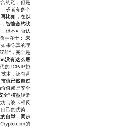
能合约链，但是
s，或者有多个
。
再比如，在以
格，智能合约状
进，但不可否认
胜负手在于：
未
？
如果你真的理
双雄”，完全是
os没有这么底
的TCP/IP协
是技术，还有背
a，市值已然超过
en价值或是安全
安全”模型
经常
太坊与波卡相反
着自己的优势，
性的自举，同步
ypto.com的