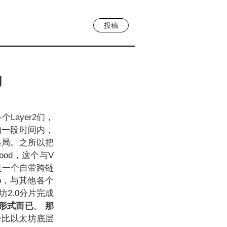
投稿
们
ayer2们，
的一段时间内，
格局。之所以把
ood，这个与V
是一个自带跨链
pp，与其他各个
坊2.0分片完成
形式而已
。
那
是一个比以太坊底层