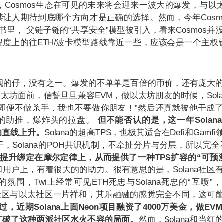
水，Cosmos生态在可见的未来将会迎来一波大的爆发，与以太坊和
让人期待到底哪个方向才是正确的选择。然而，今年Cosm
书里， 父链子链的“共享安全”模型被引入，看来Cosmos并
度上的往ETH/波卡模型路线靠近一些，应该会是一个主权
最靓的仔，没有之一。爆发的不单单是百倍的币价，还有庞大
以太坊面前，信誓旦旦兼容EVM，做以太坊朋友的时候，Sola
我即便不做杀手，我也不要做你朋友！”然后还真就被他干成
的助推，爆炸头的拉盘。
但不能否认的是，这一年Solan
的直线上升。
Solana的超高TPS，也极其适合在Defi和Gam
，Solana的POH共识机制，不牵扯分片与分层，所以完全
的提升绑定在摩尔定律上，从而提供了一种TPS扩容的“可预
用户上，有着很大的的助力。很有意思的是，Solana社区
氛围，Twi上经常可见ETH死忠与Solana死忠的“互喷”
antom社区与以太社区一片祥和，其乐融融的感觉完全不同，这可
过，近期Solana上面Neon项目融资了4000万美金，做E
打破了这种两派社区水火不容的局面。
然而，Solana和当