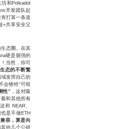
Polkadot
os开发团队起
没有打算一条道
链+共享安全父
的生态圈。在其
na硬是倔强的
了！当然，你可
a生态的不断繁
fi领域发挥自己的
不会牺牲“可组
测性”
，这对吸
有着和其他所有
，这和
NEAR
、
能也是不做ETH
VM兼容，算是向
红的其他几个公链