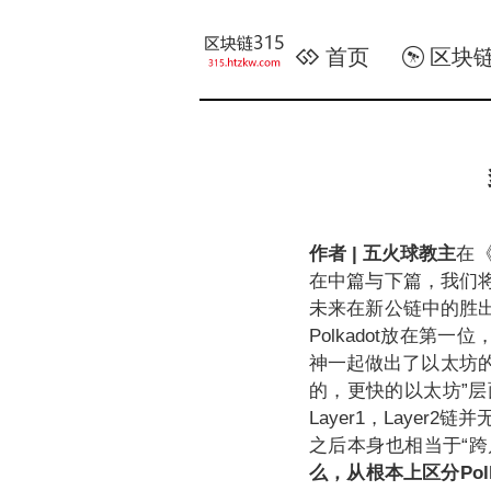
首页
区块
作者 | 五火球教主
在《
在中篇与下篇，我们
未来在新公链中的胜出
Polkadot放在第
神一起做出了以太坊的
的，更快的以太坊”层面
Layer1，Layer
之后本身也相当于“跨
么，从根本上区分Po