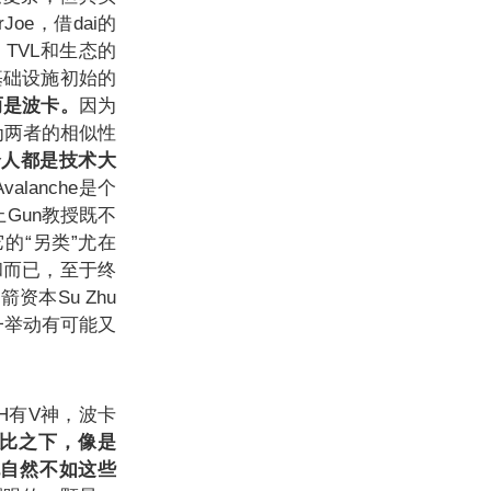
oe，借dai的
，TVL和生态的
些基础设施初始的
而是波卡。
因为
为两者的相似性
个人都是技术大
alanche是个
上Gun教授既不
的“另类”尤在
和而已，至于终
资本Su Zhu
一举动有可能又
H有V神，波卡
比之下，像是
也自然不如这些