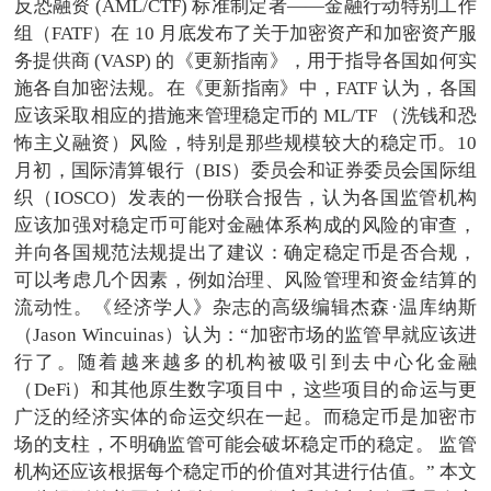
反恐融资 (AML/CTF) 标准制定者——金融行动特别工作
组（FATF）在 10 月底发布了关于加密资产和加密资产服
务提供商 (VASP) 的《更新指南》，用于指导各国如何实
施各自加密法规。在《更新指南》中，FATF 认为，各国
应该采取相应的措施来管理稳定币的 ML/TF （洗钱和恐
怖主义融资）风险，特别是那些规模较大的稳定币。10
月初，国际清算银行（BIS）委员会和证券委员会国际组
织（IOSCO）发表的一份联合报告，认为各国监管机构
应该加强对稳定币可能对金融体系构成的风险的审查，
并向各国规范法规提出了建议：确定稳定币是否合规，
可以考虑几个因素，例如治理、风险管理和资金结算的
流动性。《经济学人》杂志的高级编辑杰森·温库纳斯
（Jason Wincuinas）认为：“加密市场的监管早就应该进
行了。随着越来越多的机构被吸引到去中心化金融
（DeFi）和其他原生数字项目中，这些项目的命运与更
广泛的经济实体的命运交织在一起。而稳定币是加密市
场的支柱，不明确监管可能会破坏稳定币的稳定。 监管
机构还应该根据每个稳定币的价值对其进行估值。” 本文