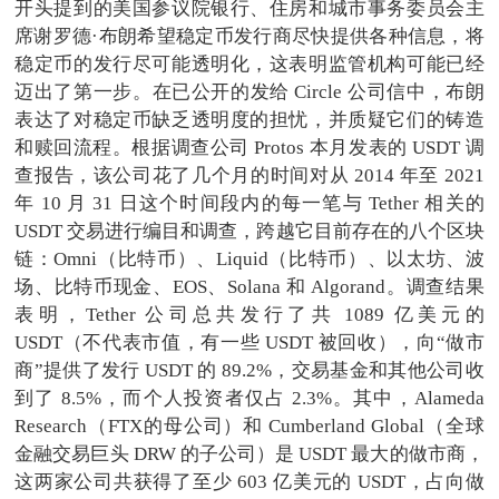
开头提到的美国参议院银行、住房和城市事务委员会主
席谢罗德·布朗希望稳定币发行商尽快提供各种信息，将
稳定币的发行尽可能透明化，这表明监管机构可能已经
迈出了第一步。在已公开的发给 Circle 公司信中，布朗
表达了对稳定币缺乏透明度的担忧，并质疑它们的铸造
和赎回流程。根据调查公司 Protos 本月发表的 USDT 调
查报告，该公司花了几个月的时间对从 2014 年至 2021
年 10 月 31 日这个时间段内的每一笔与 Tether 相关的
USDT 交易进行编目和调查，跨越它目前存在的八个区块
链：Omni（比特币）、Liquid（比特币）、以太坊、波
场、比特币现金、EOS、Solana 和 Algorand。调查结果
表明，Tether 公司总共发行了共 1089 亿美元的
USDT（不代表市值，有一些 USDT 被回收），向“做市
商”提供了发行 USDT 的 89.2%，交易基金和其他公司收
到了 8.5%，而个人投资者仅占 2.3%。其中，Alameda
Research（FTX的母公司）和 Cumberland Global（全球
金融交易巨头 DRW 的子公司）是 USDT 最大的做市商，
这两家公司共获得了至少 603 亿美元的 USDT，占向做