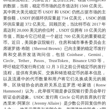
的数据，当前，稳定币市场的总市值达到 1500 亿美元。
其中两大美元稳定币 USDT 和 USDC 仍然占据市场的主
要份额，USDT 的循环供应量超 734 亿美元，USDC 的循
环供应量超 372 亿美元。回顾历史，当比特币在 2017 年
底达到 20,000 美元的价位时，USDT 仅拥有 10 亿美元的
市值，而如今它已经是一个超过 700 亿美元的重要稳定
币。近日，美国参议院银行、住房和城市事务委员会主
席谢罗德·布朗（Sherrod Brown）已向主要的稳定币发行
商和交易所发送询问信，包括 Coinbase、Gemini、
Circle、Tether、Paxos、TrustToken、Binance USD 等，
呼吁稳定币发行商们在 12 月 3 日之前公开稳定币的发行
流程，提供有关购买、交换和铸造稳定币的基本信息，
以及流通中的代币数量和用户将它们兑换成美元的频
率。区块链协会的政府关系总监罗恩·哈蒙德（Ronw
Hammond）认为，此举很可能是参议院银行委员会举行
听证会的迹象。USDC 发行商 Circle 公司的首席执行官
杰里米·阿莱尔（Jeremy Allaire）是少数公开回复信件的