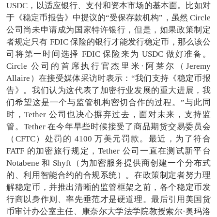
USDC，以适应银行、支付和资本市场的基本面。比如对
于《稳定币报告》中提议的“受保存款机构”，虽然 Circle
公司尚未申请成为国家特许银行，但是，如果政策制定
者规定只有 FDIC 保险的银行才能发行稳定币，那么该公
司将第一时间选择 FDIC 保险来为 USDC 做好准备。
Circle 公司的首席执行官杰里米·阿莱尔（Jeremy
Allaire）在接受媒体采访时表示：“我们支持《稳定币报
告》。我们认为这代表了加密行业发展的重大进展，我
们希望这是一个与监管机构密切合作的过程。”与此同
时，Tether 公司也决心摒弃过去，面对未来，支持监
管。Tether 在今年早些时候接受了商品期货交易委员会
（CFTC）处罚的 4100 万美元罚款。最近，为了符合
FATF 的加密旅行规定，Tether 公司一直在测试新平台
Notabene 和 Shyft（为加密服务提供商创建一个分布式
的、利用智能合约的合规系统）。在政策制定者努力理
解稳定币，并推出清晰的监管框架之前，各个稳定币发
行商以身作则、率先垂范才是硬道理。最后引用美国货
币审计办公室主任、康奈尔大学法学院教授索尔·奥玛洛