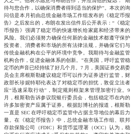
人之一。他表示愿意与布朗合作，并澄清他的疑虑：“期
待与您合作，以确保消费者得到适当的保护”。本次的询
问信是本月初由总统金融市场工作组发布的《稳定币报
告》之后发出的，布朗在发出信件后公开表示：“《稳定
币报告》强调了稳定币的快速增长给家庭和经济带来的
风险。我们必须努力确保任何新的金融技术都遵守保护
投资者、消费者和市场的所有法律法规，并确保它们与
传统金融机构在公平的环境中竞争。我期待与金融监管
机构合作，促进金融体系的创新。”在美国，呼吁监管稳
定币的声音已经持续了好几个月。7 月，美国证券交易委
员会主席根斯勒建议稳定币可以作为证券进行监管，财
政部长珍妮特耶伦表达了对稳定币的担忧，敦促立法者
应“迅速采取行动”，制定规则框架来管理加密行业。9
月，根斯勒告诉参议院银行委员会，包括稳定币在内的
许多加密资产应属于证券。根据彭博社的报道，根斯勒
一直是 SEC 在呼吁稳定币监管中占据主导地位的幕后力
量。在《稳定币报告》中，总统金融市场工作组、联邦
存款保险公司（FDIC）和货币监理署（OCC）认为，稳