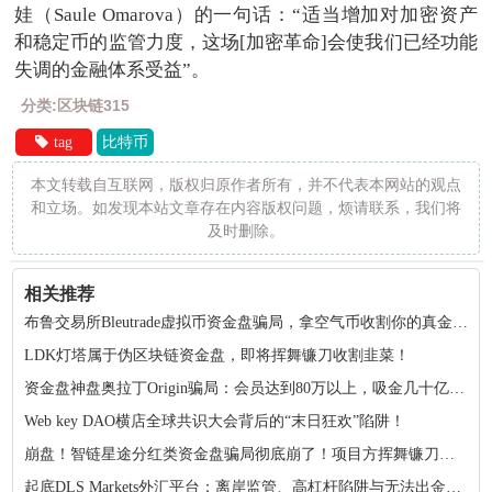
娃（Saule Omarova）的一句话：“适当增加对加密资产
和稳定币的监管力度，这场[加密革命]会使我们已经功能
失调的金融体系受益”。
分类:区块链315
tag
比特币
本文转载自互联网，版权归原作者所有，并不代表本网站的观点
和立场。如发现本站文章存在内容版权问题，烦请联系，我们将
及时删除。
相关推荐
布鲁交易所Bleutrade虚拟币资金盘骗局，拿空气币收割你的真金白银！
LDK灯塔属于伪区块链资金盘，即将挥舞镰刀收割韭菜！
资金盘神盘奥拉丁Origin骗局：会员达到80万以上，吸金几十亿！项目方收割完毕！
Web key DAO横店全球共识大会背后的“末日狂欢”陷阱！
崩盘！智链星途分红类资金盘骗局彻底崩了！项目方挥舞镰刀收割韭菜！
起底DLS Markets外汇平台：离岸监管、高杠杆陷阱与无法出金的真相