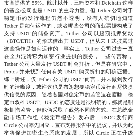
市商提供的 55%。除此以外，三箭资本和 Delchain 这样
的基金/公司也是 USDT 的主导力量。但 Tether 公司对于
稳定币的发行流程仍然不透明，没有人确切地知道
Tether 是如何运作的，或者哪些公司的商业票据构成了
支持 USDT 的储备资产。Tether 公司以超额抵押贷款
（BTC/ETH）的形式借出其 USDT，但从未正式披露过
这些操作是如何运作的。事实上，Tether 公司过去一直
在全力混淆它为加密行业提供的服务，一些传言称，
Tether 公司大量发行 USDT 时会打折，但是在研究中，
Protos 并未找到任何有关 USDT 购买折扣的明确证据。
综上所述，仅 Tether 公司的 USDT 而言，并未做到发行
时的清晰度，或许这也是布朗想要稳定币发行商尽快提
供信息的原因。随着各国对稳定币的监管迫在眉睫，稳
定币双雄 USDT、USDC 的态度还是很明确的，那就是积
极拥抱监管，但他俩采取了截然不同的方式。在总统金
融市场工作组《稳定币报告》发布后，USDC 发行商
Circle 公司率先回应，宣布支持报告中的提议，并认为此
举将促进加密生态系统的发展，所以 Circle 正在升级