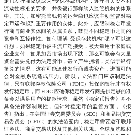
定币发行商应该成为“受保存款机构”，遵守有关资本和
流动性标准的要求，并像银行那样纳入监管机构的体系
中。其次，加密托管钱包的运营商也应该主动监督对稳
定币运作起到重要作用的实体。此外，应限制稳定币发
行商与商业实体间的从属关系，鼓励不同稳定币之间的
竞争和互操作性。如何理解“受保存款机构”呢？可以这
样想，如果稳定币被主流广泛接受，被大量用于家庭或
企业支付，如果加密市场出现下跌，那么可能会有大量
资金需要兑付为法定货币，甚至产生拥堵，类似于银行
挤兑的情况，这有可能迫使发行商贱卖资产，进而可能
会对金融系统造成压力。所以，立法部门应该制定法
律，只有联邦存款保险公司（FDIC）投保的银行才有权
发行稳定币，而 FDIC 应确保稳定币发行商提供足够的准
备金以满足用户的提款请求。虽然《稳定币报告》并不
具备法律强制属性，但针对稳定币的监管方面，《报
告》指出，在美国证券交易委员会（SEC）和商品期货交
易委员会（CFTC）的执法范围内，稳定币需要遵守联邦
证券法、商品交易法以及其他相关法规。全球反洗钱和