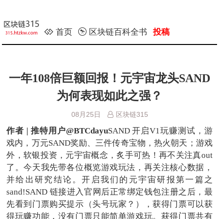
首页
区块链百科全书
投稿
一年108倍巨额回报！元宇宙龙头SAND
为何表现如此之强？
08月25日
区块链315
作者 | 推特用户@BTCdayu
SAND 开启V1玩赚测试，游
戏内，万元SAND奖励、三件传奇宝物，热火朝天；游戏
外，软银投资，元宇宙概念，炙手可热！再不关注真out
了。今天我先带各位概览游戏玩法，再关注核心数据，
并给出研究结论。开启我们的元宇宙研报第一篇之
sand!SAND 链接进入官网后正常绑定钱包注册之后，最
先看到门票购买提示（头号玩家？），获得门票可以获
得玩赚功能，没有门票只能简单游戏玩。获得门票共有