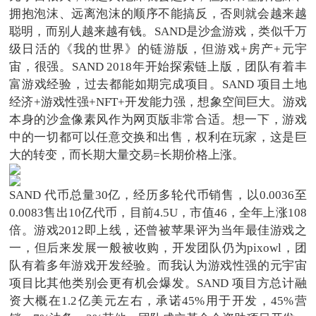
拥抱泡沫、远离泡沫的顺序不能搞反，否则就会越来越
聪明，而别人越来越有钱。SAND是沙盒游戏，类似千万
级日活的《我的世界》的链游版，但游戏+房产+元宇
宙，很强。SAND 2018年开始探索链上版，团队有着丰
富游戏经验，过去都能如期完成项目。SAND 项目土地
经济+游戏性强+NFT+开发能力强，想象空间巨大。游戏
本身的沙盒像素风作为网页版非常合适。想一下，游戏
中的一切都可以任意交换和出售，权利在玩家，这是巨
大的转变，而长期大量交易=长期价格上涨。
SAND 代币总量30亿，经历多轮代币销售，以0.0036至
0.0083售出10亿代币，目前4.5U，市值46，全年上涨108
倍。游戏2012即上线，还曾被苹果评为当年最佳游戏之
一，但后来发展一般被收购，开发团队仍为pixowl，团
队有着多年游戏开发经验。而我认为游戏性强的元宇宙
项目比其他类别会更有机会爆发。SAND 项目方总计融
资大概在1.2亿美元左右，承诺45%用于开发，45%营