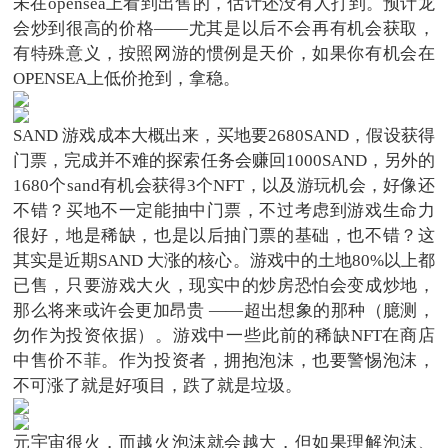
未在opensea上看到出售的，估计还没有人打到。预计龙
会炒到很高的价格——尤其是以后不会再有机会获取，
有特殊意义，按照网游的惯例是天价，如果你有机会在
OPENSEA上低价抢到，拿稳。
SAND 游戏成本大概出来，买地要2680SAND，假设获得
门票，完成并不难的探索任务会赚回1000SAND，另外的
1680个sand有机会获得3个NFT，以及游玩机会，好像还
不错？买地不一定能抽中门票，不过考虑到游戏生命力
很好，地是稀缺，也是以后抽门票的基础，也不错？这
其实是近期SAND 大涨的核心。游戏中的土地80%以上都
已售，只要游戏大火，现实中的炒房恐怕会变成炒地，
那么将来或许会更加昂贵 ——超出想象的那种（臆测，
勿作为投资依据）。游戏中一些此前的稀缺NFT在商店
中售价不菲。作为投资者，拥抱泡沫，也要警惕泡沫，
不可涨了就是好项目，跌了就是垃圾。
元宇宙很火，而越火泡沫就会越大，但如果理解泡沫、