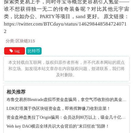
探索类更易上手，同时寻宝等概念更容易引人氪金——
谁不想获得独一无二的传奇装备呢？对比其他元宇宙
类，比如办公、PARTY等项目，sand 更好。
原文链接：
https://twitter.com/BTCdayu/status/146298448584724071
2
分类:区块链315
tag
比特币
本文转载自互联网，版权归原作者所有，并不代表本网站的观点
和立场。如发现本站文章存在内容版权问题，烦请联系，我们将
及时删除。
相关推荐
布鲁交易所Bleutrade虚拟币资金盘骗局，拿空气币收割你的真金白银！
LDK灯塔属于伪区块链资金盘，即将挥舞镰刀收割韭菜！
资金盘神盘奥拉丁Origin骗局：会员达到80万以上，吸金几十亿！项目方收割完毕！
Web key DAO横店全球共识大会背后的“末日狂欢”陷阱！