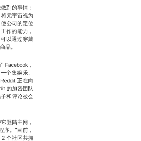
无法做到的事情：
ok 将元宇宙视为
），使公司的定位
中工作的能力，
户可以通过穿戴
 商品。
acebook，
t 是一个集娱乐、
ddit 正在向
it 的加密团队
的帖子和评论被会
待它登陆主网，
用程序。”目前，
这 2 个社区共拥