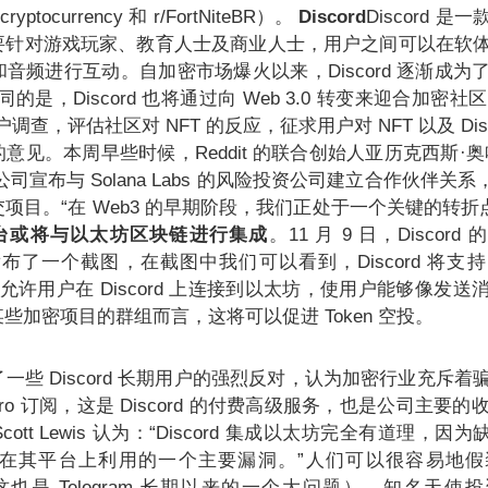
ryptocurrency 和 r/FortNiteBR）。
Discord
Discord 
要针对游戏玩家、教育人士及商业人士，用户之间可以在软
音频进行互动。自加密市场爆火以来，Discord 逐渐成为
相同的是，Discord 也将通过向 Web 3.0 转变来迎合加密社
用户调查，评估社区对 NFT 的反应，征求用户对 NFT 以及 Dis
见。本周早些时候，Reddit 的联合创始人亚历克西斯·奥哈尼安
投资公司宣布与 Solana Labs 的风险投资公司建立合作伙伴关
项目。“在 Web3 的早期阶段，我们正处于一个关键的转折
平台或将与以太坊区块链进行集成
。11 月 9 日，Discord 
ter 上发布了一个截图，在截图中我们可以看到，Discord 将支持 M
t。 这将允许用户在 Discord 上连接到以太坊，使用户能够像发
些加密项目的群组而言，这将可以促进 Token 空投。
一些 Discord 长期用户的强烈反对，认为加密行业充斥着
ro 订阅，这是 Discord 的付费高级服务，也是公司主要的收
cott Lewis 认为：“Discord 集成以太坊完全有道理，因为缺乏
在其平台上利用的一个主要漏洞。”人们可以很容易地假
（这也是 Telegram 长期以来的一个大问题）。知名天使投资人 