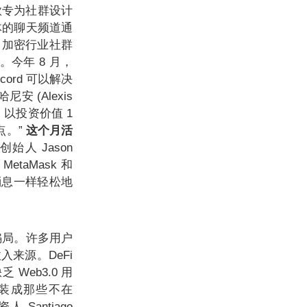
是一款专为社群设计
体的聊天频道通
了加密行业社群
区。今年 8 月，
cord 可以解决
 (Alexis
系，以投资价值 1
点。”
这个月活
的创始人 Jason
etaMask 和
送消息一样轻松地
骗局。许多用户
入来源。DeFi
 Web3.0 用
装成那些不在
Santiago