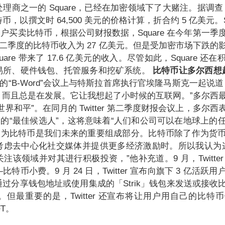
商之一的 Square，已经在加密领域下了大赌注。据调查，S
比特币，以撰文时 64,500 美元的价格计算，折合约 5 亿美元。S
 允许用户买卖比特币，根据公司财报数据，Square 在今年第一
，第二季度的比特币收入为 27 亿美元。但是受加密市场下跌的
are 带来了 17.6 亿美元的收入。尽管如此，Square 还
易所、硬件钱包、托管服务和挖矿系统。
比特币让多尔西想
月的“B-Word”会议上与特斯拉首席执行官埃隆马斯克一起说
，而且总是在发展。它让我想起了小时候的互联网。”多尔西
界和平”。在同月的 Twitter 第二季度财报会议上，多尔
”的“最佳候选人”，这将意味着“人们和公司可以在地球上的
我认为比特币是我们未来的重要组成部分。比特币除了作为货
虑去中心化社交媒体并提供更多经济激励时。所以我认为这对 Tw
该领域并对其进行积极投资，”他补充道。9 月，Twitte
特币小费。9 月 24 日，Twitter 宣布向旗下 3 亿活跃
过分享钱包地址或使用集成的「Strik」钱包来发送或接收
但最重要的是，Twitter 还宣布将让用户用自己的比特
FT。