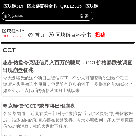
区块链315
区块链百科全书
QKL12315
区块链
首页
区块链百科全书
投稿
CCT
趣步仿盘夸克链信月入百万的骗局，CCT价格暴跌被调查
出现崩盘征兆
今天要曝光的这个项目是链信CCT，不少人可能都听说过这个项目，
邀请人头零撸这个项目，但是前有趣步的例子，零撸真的能赚钱么？
如图所示，该代币的价格从10月上线以来
08-26
159
0
夸克链信“CCT”或即将出现崩盘
各位都知道，近期有关部门对于“虚拟货币”及“区块链”打击比较严
厉，很多国内的项目方都在瑟瑟发抖。今天小编收到一条关于夸克链
信“cct”的消息，就给大家做下解读。