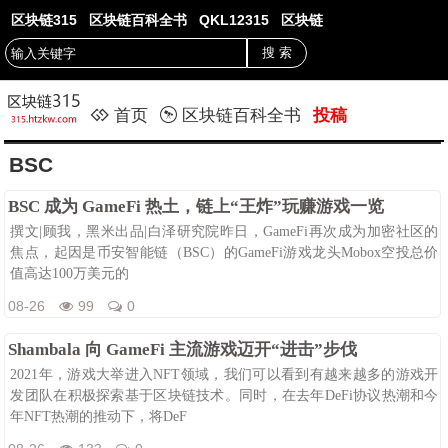
区块链315
区块链百科全书
QKL12315
区块链
首页
区块链百科全书
投稿
BSC
BSC 成为 GameFi 热土，链上“王炸”玩赚游戏一览
撰文|顾我，黑米出品|白泽研究院昨日，GameFi再次成为加密社区的
焦点，起因是币安智能链（BSC）的GameFi游戏龙头Mobox空投总价
值高达100万美元的
08-26
99
0
Shambala 向 GameFi 主流游戏迈开“进击”步伐
2021年，游戏大举进入NFT领域，我们可以看到有越来越多的游戏开
发团队在积极探索基于区块链技术。同时，在去年DeFi协议热潮和今
年NFT热潮的推动下，将DeF