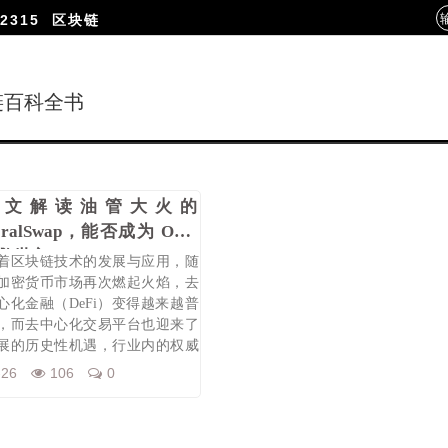
2315
区块链
链百科全书
一文解读油管大火的
oralSwap，能否成为 OEC
救世主
着区块链技术的发展与应用，随
加密货币市场再次燃起火焰，去
心化金融（DeFi）变得越来越普
，而去中心化交易平台也迎来了
展的历史性机遇，行业内的权威
士普
-26
106
0