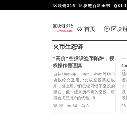
区块链315
区块链百科全书
QKL1
首页
区块
火币生态链
“高价”空投设盗币陷阱，授
权操作需谨慎
C
的
自从Uniswap、1inch、dydx等DeFi
随
协议给交互用户发放空投奖励以
着
来，链上用户们已经习惯了空投的
中
存在，但一些来历不明的空投，可
及
能会掏空用户的钱包。9
发
人
08-26
84
0
08