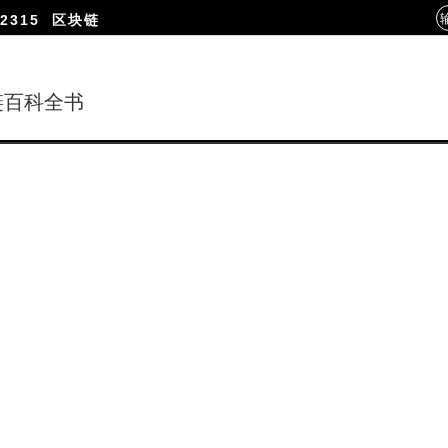
2315
区块链
链百科全书