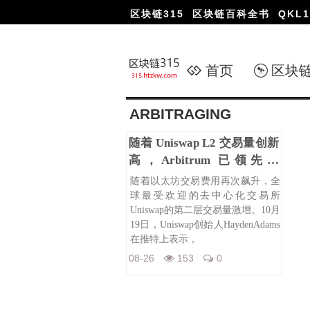
区块链315
区块链百科全书
QKL1
首页
区块
ARBITRAGING
随着 Uniswap L2 交易量创新
高，Arbitrum 已领先于
Optimism
随着以太坊交易费用再次飙升，全
球最受欢迎的去中心化交易所
Uniswap的第二层交易量激增。10月
19日，Uniswap创始人HaydenAdams
在推特上表示，
08-26
153
0