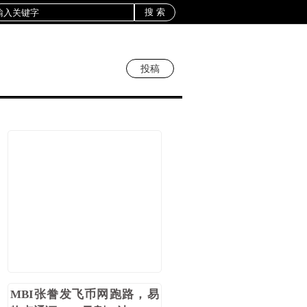
投稿
MBI张誊发飞币网跑路，易