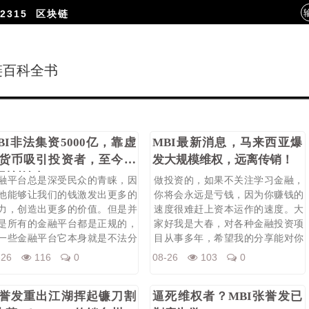
2315
区块链
链百科全书
BI非法集资5000亿，靠虚
MBI最新消息，马来西亚爆
货币吸引投资者，至今未
发大规模维权，远离传销！
到创始人
融平台总是深受民众的青睐，因
做投资的，如果不关注学习金融，
他能够让我们的钱激发出更多的
你将会永远是亏钱，因为你赚钱的
力，创造出更多的价值。但是并
速度很难赶上资本运作的速度。大
是所有的金融平台都是正规的，
家好我是大春，对各种金融投资项
一些金融平台它本身就是不法分
目从事多年，希望我的分享能对你
获取利益
投资起到帮
-26
116
0
08-26
103
0
誉发重出江湖挥起镰刀割
逼死维权者？MBI张誉发已