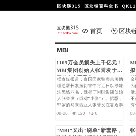
区块链315
区块链百科全书
QKL1
首页
区块
MBI
1105万会员损失上千亿元！
M
MBI集团创始人张誉发于今
拟
日移交中国受审
找
据泰媒报道，泰国国家警察总署助
金
理总署长素拉切警中将近日以涉嫌
为
洗黑钱罪名，逮捕了MBI集团创始
活
人张誉发（或称“小张”）。据悉，
不
52岁的马来西亚人张誉发在靠近泰
有
马边
子
08-26
120
0
08
“MBI”又出“刷单”新套路，
张