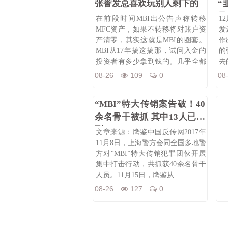
张誉发总喜欢玩别人剩下的
“
骨
在前段时间MBI出公告声称转移
1
MFC资产，如果不转移将对账户资
发
产清零，其实这就是MBI的圈套。
作
MBI从17年搞这搞那，试问入金的
的
投资者有多少拿到钱的。几乎全都
去
打
08-26
109
0
08
“MBI”特大传销案告破！40
余名骨干被抓 其中13人已获
刑
文章来源：鹰鉴中国反传网2017年
11月8日，上海警方会同全国多地警
方对“MBI”特大传销犯罪团伙开展
集中打击行动，共抓获40余名骨干
人员。11月15日，鹰鉴从
08-26
127
0