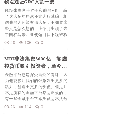
物点通证GRC又割一波
说起张誊发张胖子和他的MBI，骗
了这么多年居然还能大行其骗，相
信他的人还能有那么多，不知道这
些人是怎么想的，上个月出现了去
中国驻马来西亚使馆门口下跪维权
的事，丢
08-26
106
0
MBI非法集资5000亿，靠虚
拟货币吸引投资者，至今未
找到创始人
金融平台总是深受民众的青睐，因
为他能够让我们的钱激发出更多的
活力，创造出更多的价值。但是并
不是所有的金融平台都是正规的，
有一些金融平台它本身就是不法分
子获取利益
08-26
114
0