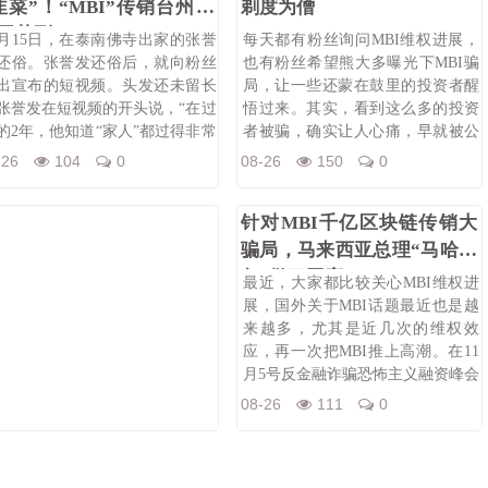
韭菜”！“MBI”传销台州女
剃度为僧
干获刑
2月15日，在泰南佛寺出家的张誉
每天都有粉丝询问MBI维权进展，
还俗。张誉发还俗后，就向粉丝
也有粉丝希望熊大多曝光下MBI骗
出宣布的短视频。头发还未留长
局，让一些还蒙在鼓里的投资者醒
张誉发在短视频的开头说，“在过
悟过来。其实，看到这么多的投资
的2年，他知道“家人”都过得非常
者被骗，确实让人心痛，早就被公
安、工
-26
104
0
08-26
150
0
针对MBI千亿区块链传销大
骗局，马来西亚总理“马哈蒂
尔”做了回应！
最近，大家都比较关心MBI维权进
展，国外关于MBI话题最近也是越
来越多，尤其是近几次的维权效
应，再一次把MBI推上高潮。在11
月5号反金融诈骗恐怖主义融资峰会
上
08-26
111
0