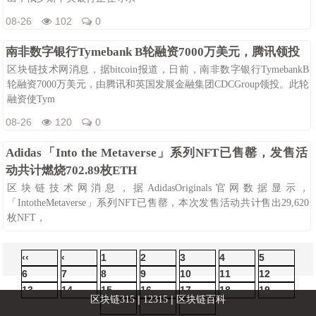
08-26
102
0
南非数字银行Tymebank B轮融资7000万美元，腾讯领投
区块链技术网消息，据bitcoin报道，日前，南非数字银行TymebankB
轮融资7000万美元，由腾讯和英国发展金融集团CDCGroup领投。此轮
融资使Tym
08-26
120
0
Adidas「Into the Metaverse」系列NFT已售罄，发售活
动共计燃烧702.89枚ETH
区块链技术网消息，据AdidasOriginals官网数据显示，
「IntotheMetaverse」系列NFT已售罄，本次发售活动共计售出29,620
枚NFT，
08-26
96
0
‹‹
‹
1
2
3
4
5
6
7
8
9
10
11
12
13
14
15
16
17
18
19
|
|
区块链315
12315
区块链百科
20
›
››