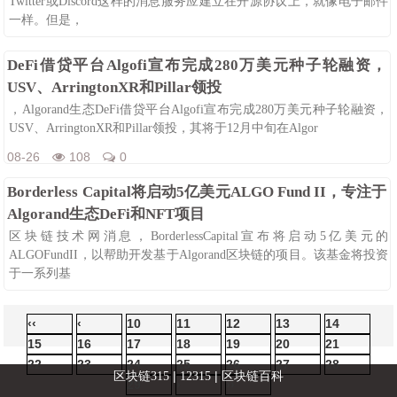
Twitter或Discord这样的消息服务应建立在开源协议上，就像电子邮件
一样。但是，
08-26
100
0
DeFi借贷平台Algofi宣布完成280万美元种子轮融资，
USV、ArringtonXR和Pillar领投
，Algorand生态DeFi借贷平台Algofi宣布完成280万美元种子轮融资，
USV、ArringtonXR和Pillar领投，其将于12月中旬在Algor
08-26
108
0
Borderless Capital将启动5亿美元ALGO Fund II，专注于
Algorand生态DeFi和NFT项目
区块链技术网消息，BorderlessCapital宣布将启动5亿美元的
ALGOFundII，以帮助开发基于Algorand区块链的项目。该基金将投资
于一系列基
08-26
105
0
‹‹
‹
10
11
12
13
14
15
16
17
18
19
20
21
22
23
24
25
26
27
28
|
|
区块链315
12315
区块链百科
29
›
››