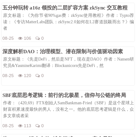
08-25
114
0
五分钟玩转 a16z 领投的二层扩容方案 zkSync 交互教程
原文标题：《为你节省90%gas费：zkSync使用教程》作者：Typto荐
读：《专访MatterLabs团队：zkSync2.0如何在L2赛道脱颖而出？》编
者
08-25
106
0
深度解析DAO：治理模型、潜在限制与价值驱动因素
原文标题：《先是DeFi，然后是NFT，现在是DAO》作者：Nansen研
究员&YasmineKarimi翻译：Blockunicorn先是DeFi，然
08-25
120
0
SBF底层思考逻辑：前行的北极星，信仰与公链的终局
作者：（420,69）FTX创始人SamBankman-Fried（SBF）是这个星球上
财富积累速度最快的男人，没有之一。他的底层思考逻辑是什么，众
多文章或者采
08-25
113
0