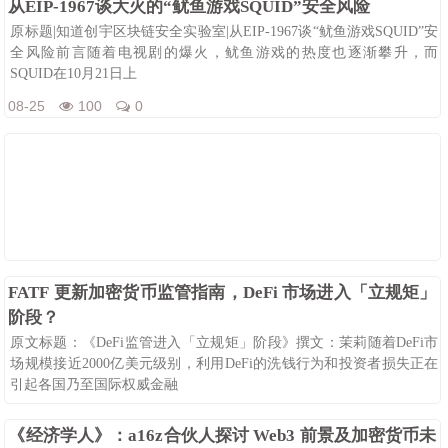
从EIP-1967谈大火的“鱿鱼游戏SQUID”安全风险
原标题|知道创宇区块链安全实验室|从EIP-1967谈“鱿鱼游戏SQUID”安
全风险前言随着电视剧的爆火，鱿鱼游戏的热度也逐渐攀升，而
SQUID在10月21日上
08-25
100
0
FATF 更新加密货币监管指南，DeFi 市场进入「立规矩」
阶段？
原文标题：《DeFi监管进入「立规矩」阶段》撰文：茉莉随着DeFi市
场规模接近2000亿美元级别，利用DeFi的洗钱行为和投资者损失正在
引起各国乃至国际权威金融
08-25
114
0
《经济学人》：a16z合伙人探讨 Web3 前景及加密货币未