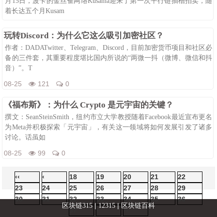
月15日，波卡的金丝雀网络Kusama迎来了第一次平行链插槽拍卖，随
着长达五个月Kusam
08-25
123
0
玩转Discord：为什么它这么吸引加密社区？
作者：DADATwitter、Telegram、Discord，目前加密货币项目和社区必
备的三件套，其重要程度堪比国内所说的“两微一抖（微博、微信和抖
音）”。T
08-25
121
0
《福布斯》：为什么 Crypto 是元宇宙的关键？
撰文：SeanSteinSmith，纽约市立大学教授随着Facebook最近宣布更名
为Meta并积极探索「元宇宙」，有关这一领域将如何发展引发了诸多
讨论。话虽如
08-25
99
0
‹‹
‹
18
19
20
21
22
23
24
25
26
27
28
29
30
31
32
33
34
35
36
|
|
区块链315
12315
区块链百科
37
›
››