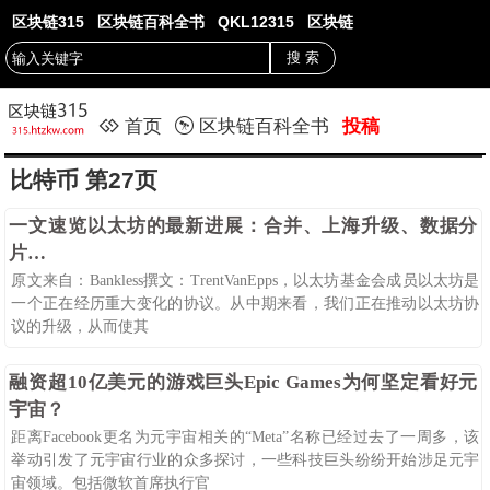
区块链315
区块链百科全书
QKL12315
区块链
首页
区块链百科全书
投稿
比特币 第27页
一文速览以太坊的最新进展：合并、上海升级、数据分
片…
原文来自：Bankless撰文：TrentVanEpps，以太坊基金会成员以太坊是
一个正在经历重大变化的协议。从中期来看，我们正在推动以太坊协
议的升级，从而使其
08-25
120
0
融资超10亿美元的游戏巨头Epic Games为何坚定看好元
宇宙？
距离Facebook更名为元宇宙相关的“Meta”名称已经过去了一周多，该
举动引发了元宇宙行业的众多探讨，一些科技巨头纷纷开始涉足元宇
宙领域。包括微软首席执行官