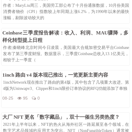
作者：MaryLiu周三，美国劳工部公布了十月份通胀数据，10月份美国
消费者物价（CPI）指数较上年同期上涨6.2%，为1990年以来的最快
涨幅，剔除波动较大的
08-25
110
0
Coinbase三季度报告解读：收入、利润、MAU骤降，多
样化转型提上日程
作者|秦晓峰北京时间今日凌晨，美国最大合规加密交易平台Coinbase
发布了第三季度财报。数据显示，三季度Coinbase总收入13.1亿美元，
相较于上一季度（
08-25
123
0
1inch 路由 v4 版本现已推出，一览更新主要内容
1inchNetwork现在推出了路由的第4版，其中包含了几项重大改进。第
4版为Uniswapv3、Clipper和1inch限价订单协议的RFQ功能添加了单独
08-25
95
0
大厂 NFT 更名「数字藏品」，双十一催生另类热度？
2021年上半年以来，NFT的热火从海外社区一路延展至各个领域，在
数字艺术品领域的应用尤为突出。NFT（NonFungibleToken）通常被