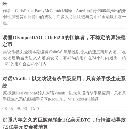
来
作者：ChrisDixon,PackyMcCormick编译：AmyLiu由于2008年推出的开
创性加密货币比特币的成功，许多人将区块链与货币和金融联系在一
起。
08-25
92
0
读懂OlympusDAO：DeFi2.0的扛旗者，不稳定的算法稳
定币
吴说作者|刘全凯本期编辑|ColinWu流动性以惊人的速度离开农场。“在
农场启动当天进入农场的农民，有42%的用户在24小时内退出，约
16%的用户会在48小时内
08-25
91
0
对话Vitalik：以太坊没有杀手级应用，只有杀手级生态系
统
原标题|RealVision创始人对话Vitalik：以太坊没有杀手级应用，只有杀
手级生态系统|链捕手分享|RaoulPal、VitalikButerin编译|
08-25
93
0
沉睡八年之久的巨鲸倾销超1亿美元BTC，行情波动导致
7.5亿美元资金被清算