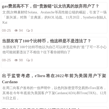
08-25
109
0
gas费居高不下，但“贵族链”以太坊真的放弃用户了？
文|凯尔蜂巢财经Solana、Avalanche等高性能公链的崛起，引发了一场
「新兴派」对阵「古典派」的KOL论战。11月20日，Synthetix创始人
Kai
08-25
94
0
当朋友有了100个比特币，他这样是不是违法了？
当朋友有了100个比特币他以为自己可以肆无忌惮的“造”了可一不小心
他可能就要违法了不相信？往下看你就明白了
08-25
98
0
出于监管考虑，eToro将在2022年前为美国用户下架
Cardano
在周二向客户发布的一份声明中，以色列加密货币交易所eToro宣布，
其将在今年年底前为美国客户下架Cardano(ADA)和Tron(TRX)。12月
31日之后，
08-25
110
0