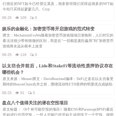
们很近的NFT如今已经望尘莫及，很多曾经我们买得起很多的NFT如
今却只买得起寥寥几只。Cryp
08-25
109
0
娱乐的金融化：加密货币将开启游戏的范式转变
撰文：MechanismEvaWu随着加密货币游戏领域日渐饱和，人们对它的
看法没很少带有细微的区别，而是在“一切都是庞氏骗局”到“加密货币
游戏将永远从根本上改变
08-25
118
0
以太坊合并前后，Lido和StakeFi等流动性质押协议存在
哪些机会？
原文来源：Messari撰文：DavisBourland编译：DeFi之道在以太坊备受
期待的BeaconChain合并之前，围绕流动性ETH质押的明显优点或缺陷
08-25
91
0
盘点八个值得关注的潜在空投项目
原文标题：《8个有可能空投的项目》随着ENS和Paraswap($PSP)最近
开始进行代币空投，一些人可能已经开始主动寻找下一个空投。很明