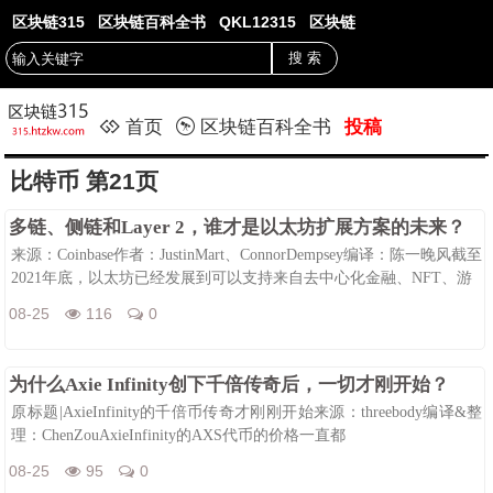
区块链315
区块链百科全书
QKL12315
区块链
首页
区块链百科全书
投稿
比特币 第21页
多链、侧链和Layer 2，谁才是以太坊扩展方案的未来？
来源：Coinbase作者：JustinMart、ConnorDempsey编译：陈一晚风截至
2021年底，以太坊已经发展到可以支持来自去中心化金融、NFT、游
08-25
116
0
为什么Axie Infinity创下千倍传奇后，一切才刚开始？
原标题|AxieInfinity的千倍币传奇才刚刚开始来源：threebody编译&整
理：ChenZouAxieInfinity的AXS代币的价格一直都
08-25
95
0