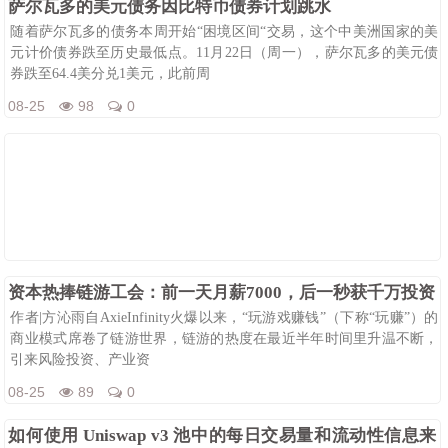
萨尔瓦多的美元债务因比特币债券计划跳水
随着萨尔瓦多的债务本周开始“困境区间“交易，这个中美洲国家的美
元计价债券跌至历史最低点。11月22日（周一），萨尔瓦多的美元债
券跌至64.4美分兑1美元，此前周
08-25
98
0
资本热捧链游工会：前一天月薪7000，后一秒获千万投资
作者|方沁雨自AxieInfinity火爆以来，“玩游戏赚钱”（下称“玩赚”）的
商业模式席卷了链游世界，链游的热度在最近半年时间里升温不断，
引来风险投资、产业资
08-25
89
0
如何使用 Uniswap v3 池中的每日交易量和流动性信息来