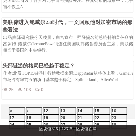
更名Meta引发了各界对元宇宙的强烈关注。在其公布的愿景中，元宇
宙不仅是A
08-25
116
0
美联储进入鲍威尔2.0时代，一文回顾他对加密市场的那
些看法
出品|白泽研究院今天凌晨，白宫宣布，拜登提名前总统特朗普任命的
杰罗姆·鲍威尔(JeromePowell)连任美国联邦储备委员会主席，美联储
相当于美国的中央银行。
08-25
101
0
头部链游的格局已经趋于稳定？
作者:北辰TOP15链游排行榜数据来源:DappRadar从整体上看，GameFi
市场占有率前五的项目基本趋于稳定。Splinterland、AllenWorl
08-25
103
0
‹‹
‹
12
13
14
15
16
17
18
19
20
21
22
23
24
25
26
27
28
29
30
|
|
区块链315
12315
区块链百科
31
›
››