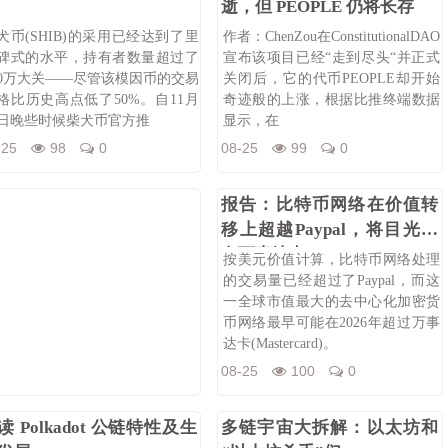
逝，但 PEOPLE 仍将长存
犬币(SHIB)的采用已经达到了里
作者：ChenZou在ConstitutionalDAO
碑式的水平，持有者数量超过了
宣布该项目已经“走到尽头“并正式
00万大关——尽管该模因币的交易
关闭后，它的代币PEOPLE却开始
格比历史高点低了50%。自11月
奇迹般的上涨，根据比推终端数据
5日晚些时候柴犬币官方推
显示，在
-25
98
0
08-25
99
0
报告：比特币网络在价值转
移上超越Paypal，将目光投
向万事达卡
按美元价值计算，比特币网络处理
的交易量已经超过了Paypal，而这
一全球市值最大的去中心化加密货
币网络最早可能在2026年超过万事
达卡(Mastercard)。
08-25
100
0
读 Polkadot 公链特性及生
多链宇宙大拆解：以太坊和