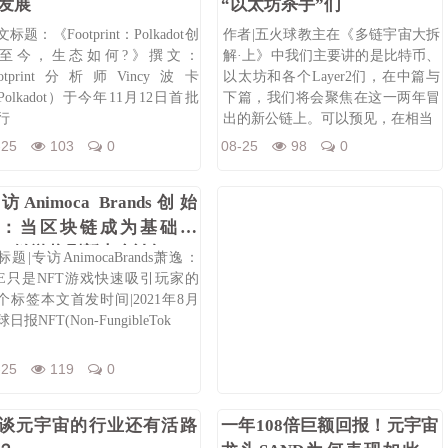
发展
“以太坊杀手”们
标题：《Footprint：Polkadot创
作者|五火球教主在《多链宇宙大拆
至今，生态如何?》撰文：
解·上》中我们主要讲的是比特币、
ootprint分析师Vincy波卡
以太坊和各个Layer2们，在中篇与
Polkadot）于今年11月12日首批
下篇，我们将会聚焦在这一两年冒
行
出的新公链上。可以预见，在相当
-25
103
0
08-25
98
0
访Animoca Brands创始
：当区块链成为基础设
，链游将刷新大众认知
标题|专访AnimocaBrands萧逸：
2E只是NFT游戏快速吸引玩家的
个标签本文首发时间|2021年8月
日报NFT(Non-FungibleTok
-25
119
0
谈元宇宙的行业还有活路
一年108倍巨额回报！元宇宙