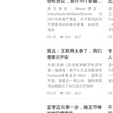
动性协议，探讨NFT金融化
态
未来
原文来自：Messari撰文：
原文
EshitaNandini&MasonNystrom与
立
DeFi中的资产类似，不可替代的代
F
币需要类似的基本要素，如借贷、
（
流动
平
08-25
104
0
08
观点：互联网太卷了，我们
专
需要元宇宙
人
施
作者|吴桐（区块链和数字经济学
原
者）编者按：前不久扎克伯格宣布
P
Facebook将更名为“Meta”，进军元
一
宇宙。接着在一周之内，微软和英
星球
伟达都提出了自己的元宇宙的
08-25
190
0
08
监管迈出第一步，稳定币铸
不