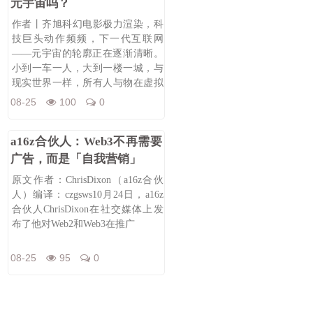
元宇宙吗？
作者丨齐旭科幻电影极力渲染，科
技巨头动作频频，下一代互联网
——元宇宙的轮廓正在逐渐清晰。
小到一车一人，大到一楼一城，与
现实世界一样，所有人与物在虚拟
空间构成了庞
08-25
100
0
a16z合伙人：Web3不再需要
广告，而是「自我营销」
原文作者：ChrisDixon（a16z合伙
人）编译：czgsws10月24日，a16z
合伙人ChrisDixon在社交媒体上发
布了他对Web2和Web3在推广
08-25
95
0