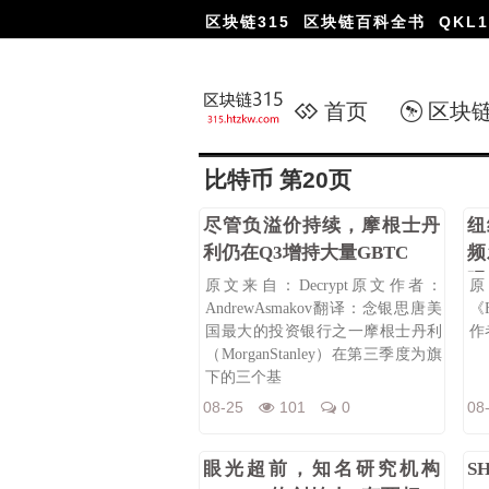
区块链315
区块链百科全书
QKL1
首页
区块
比特币 第20页
尽管负溢价持续，摩根士丹
纽
利仍在Q3增持大量GBTC
频
吗
原文来自：Decrypt原文作者：
AndrewAsmakov翻译：念银思唐美
《F
国最大的投资银行之一摩根士丹利
作者
（MorganStanley）在第三季度为旗
下的三个基
08-25
101
0
08
眼光超前，知名研究机构
S