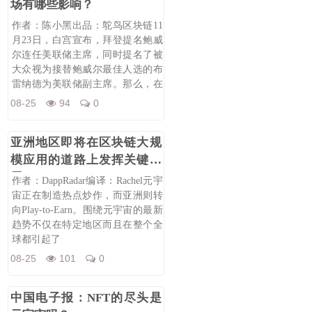
场有哪些影响？
作者：陈小黑出品：鸵鸟区块链11
月23日，白宫宣布，拜登提名鲍威
尔连任美联储主席，同时提名了被
大众视为接替鲍威尔最佳人选的布
雷纳德为美联储副主席。那么，在
鲍威尔
08-25
94
0
亚洲地区即将在区块链大规
模应用的道路上发挥关键作
用
作者：DappRadar编译：Rachel元宇
宙正在制造热点炒作，而亚洲则转
向Play-to-Earn。围绕元宇宙的最新
趋势不仅在特定地区而且在整个全
球都引起了
08-25
101
0
中国电子报：NFT的尽头是