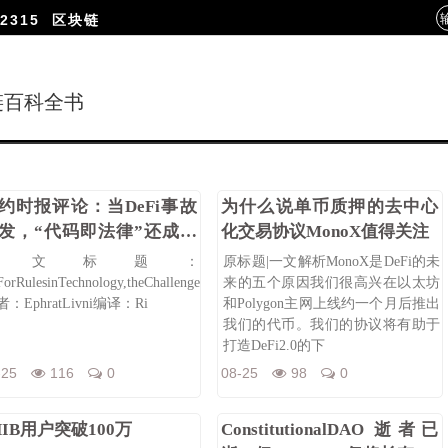
2315
区块链
链百科全书
约时报评论：当DeFi事故
为什么说单币质押的去中心
发，“代码即法律”还成立
化交易协议MonoX值得关注
？
原文标题：
原标题|一文解析MonoX是DeFi的未
orRulesinTechnology,theChallengeistoBalanceCodeandLaw》
来的五个原因我们很高兴在以太坊
：EphratLivni编译：Ri
和Polygon主网上线约一个月后推出
我们的代币。我们的协议将有助于
打造DeFi2.0的下
-25
116
0
08-25
98
0
HIB用户突破100万
ConstitutionalDAO 逝者已