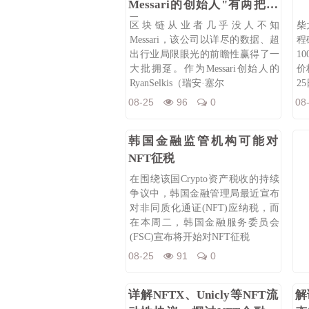
Messari的创始人"有两把刷
子"？
区块链从业者几乎没人不知
柴
Messari，该公司以详尽的数据、超
程
出行业局限眼光的前瞻性赢得了一
1
大批拥趸。作为Messari创始人的
价
RyanSelkis（瑞安·塞尔
2
08-25
96
0
08
韩国金融监管机构可能对
NFT征税
在围绕该国Crypto资产税收的持续
争议中，韩国金融管理局最近宣布
对非同质化通证(NFT)应纳税，而
在本周二，韩国金融服务委员会
(FSC)宣布将开始对NFT征税
08-25
91
0
详解NFTX、Unicly等NFT流
解