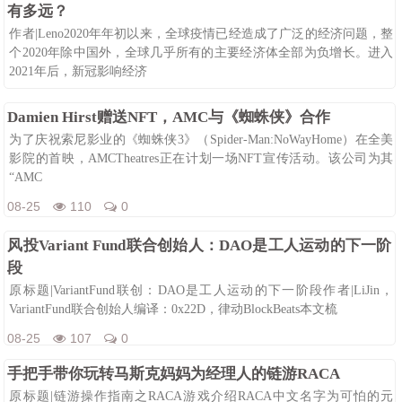
有多远？
作者|Leno2020年年初以来，全球疫情已经造成了广泛的经济问题，整
个2020年除中国外，全球几乎所有的主要经济体全部为负增长。进入
2021年后，新冠影响经济
08-25
107
0
Damien Hirst赠送NFT，AMC与《蜘蛛侠》合作
为了庆祝索尼影业的《蜘蛛侠3》（Spider-Man:NoWayHome）在全美
影院的首映，AMCTheatres正在计划一场NFT宣传活动。该公司为其
“AMC
08-25
110
0
风投Variant Fund联合创始人：DAO是工人运动的下一阶
段
原标题|VariantFund联创：DAO是工人运动的下一阶段作者|LiJin，
VariantFund联合创始人编译：0x22D，律动BlockBeats本文梳
08-25
107
0
手把手带你玩转马斯克妈妈为经理人的链游RACA
原标题|链游操作指南之RACA游戏介绍RACA中文名字为可怕的元