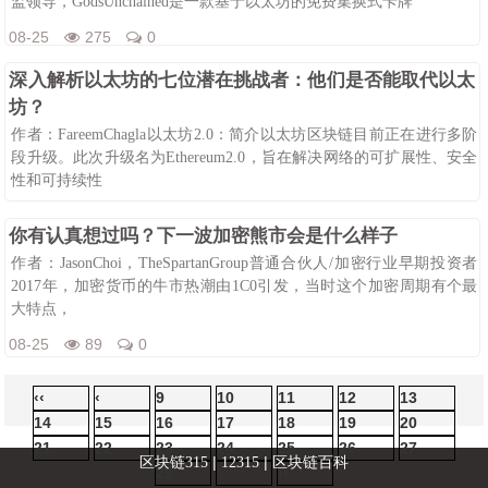
监领导，GodsUnchained是一款基于以太坊的免费集换式卡牌
08-25
275
0
深入解析以太坊的七位潜在挑战者：他们是否能取代以太
坊？
作者：FareemChagla以太坊2.0：简介以太坊区块链目前正在进行多阶
段升级。此次升级名为Ethereum2.0，旨在解决网络的可扩展性、安全
性和可持续性
08-25
98
0
你有认真想过吗？下一波加密熊市会是什么样子
作者：JasonChoi，TheSpartanGroup普通合伙人/加密行业早期投资者
2017年，加密货币的牛市热潮由1C0引发，当时这个加密周期有个最
大特点，
08-25
89
0
‹‹
‹
9
10
11
12
13
14
15
16
17
18
19
20
21
22
23
24
25
26
27
|
|
区块链315
12315
区块链百科
28
›
››