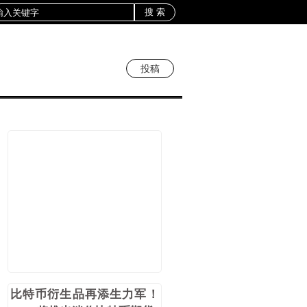
投稿
比特币衍生品再添生力军！