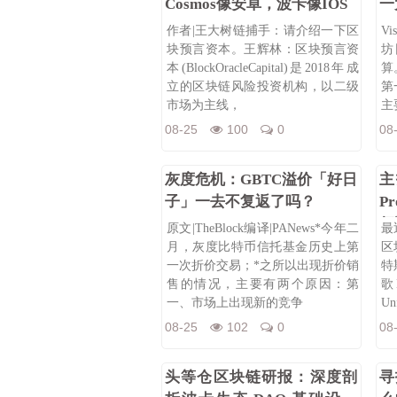
Cosmos像安卓，波卡像IOS
一
作者|王大树链捕手：请介绍一下区
V
块预言资本。王辉林：区块预言资
坊
本(BlockOracleCapital)是2018年成
算
立的区块链风险投资机构，以二级
第
市场为主线，
主
08-25
100
0
08
灰度危机：GBTC溢价「好日
主
子」一去不复返了吗？
P
行
原文|TheBlock编译|PANews*今年二
最
月，灰度比特币信托基金历史上第
区
一次折价交易；*之所以出现折价销
特
售的情况，主要有两个原因：第
歌
一、市场上出现新的竞争
Un
08-25
102
0
08
头等仓区块链研报：深度剖
寻