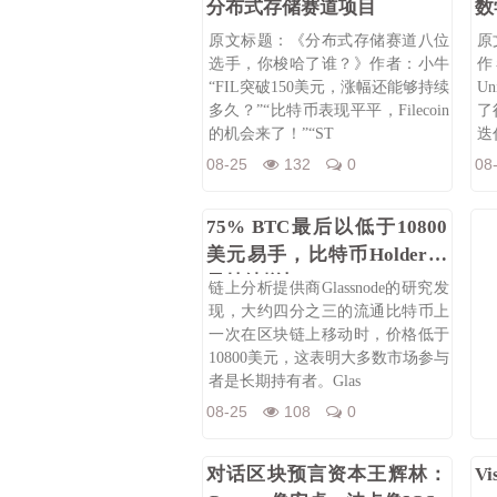
分布式存储赛道项目
数
原文标题：《分布式存储赛道八位
原
选手，你梭哈了谁？》作者：小牛
作
“FIL突破150美元，涨幅还能够持续
U
多久？”“比特币表现平平，Filecoin
了
的机会来了！”“ST
迭
08-25
132
0
08
75% BTC最后以低于10800
美元易手，比特币Holder数
量持续增加
链上分析提供商Glassnode的研究发
现，大约四分之三的流通比特币上
一次在区块链上移动时，价格低于
10800美元，这表明大多数市场参与
者是长期持有者。Glas
08-25
108
0
对话区块预言资本王辉林：
V