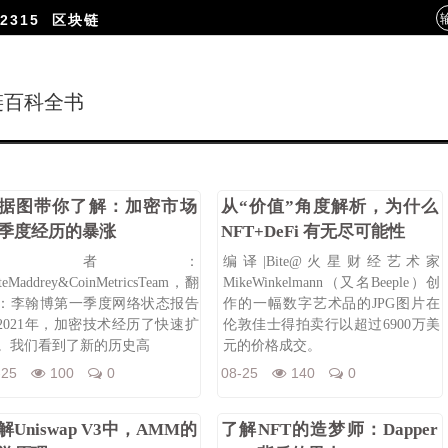
2315
区块链
链百科全书
据图带你了解：加密市场
从“价值”角度解析，为什么
季度经历的暴涨
NFT+DeFi 有无尽可能性
作者：
编译|Bite@火星财经艺术家
teMaddrey&CoinMetricsTeam，翻
MikeWinkelmann（又名Beeple）创
：李翰博第一季度网络状态报告
作的一幅数字艺术品的JPG图片在
2021年，加密技术经历了快速扩
伦敦佳士得拍卖行以超过6900万美
。我们看到了新的历史高
元的价格成交。
-25
100
0
08-25
140
0
解Uniswap V3中，AMM的
了解NFT的造梦师：Dapper