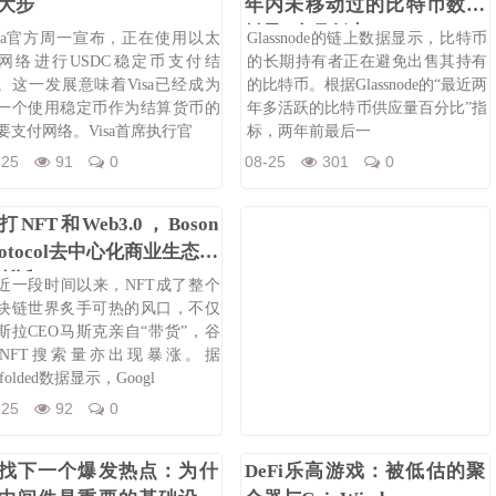
大步
年内未移动过的比特币数量
触及3个月低点
isa官方周一宣布，正在使用以太
Glassnode的链上数据显示，比特币
网络进行USDC稳定币支付结
的长期持有者正在避免出售其持有
。这一发展意味着Visa已经成为
的比特币。根据Glassnode的“最近两
一个使用稳定币作为结算货币的
年多活跃的比特币供应量百分比”指
要支付网络。Visa首席执行官
标，两年前最后一
-25
91
0
08-25
301
0
打NFT和Web3.0，Boson
rotocol去中心化商业生态渐
渐近
近一段时间以来，NFT成了整个
块链世界炙手可热的风口，不仅
斯拉CEO马斯克亲自“带货”，谷
NFT搜索量亦出现暴涨。据
folded数据显示，Googl
-25
92
0
找下一个爆发热点：为什
DeFi乐高游戏：被低估的聚