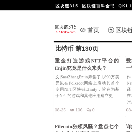
区块链315
区块链百科全书
QKL1
首页
区块
比特币 第130页
重金打造游戏NFT平台的
数
Enjin究竟是什么来头？
一
文|SaraZhangEnjin筹集了1,890万美
元以在Polkadot网络上启动其首个
Na
专用NFT区块链Efinity，旨在为基
译
于NFT的游戏和其他应用建立更
在
张
08-25
106
0
08
Filecoin独领风骚？盘点七个
详