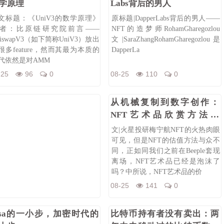
学原理
Labs背后的男人
文标题：《UniV3的数学原理》
原标题|DapperLabs背后的男人——
者：比原链研究院前言——
NFT的造梦师RohamGharegozlou
niswapV3（如下简称UniV3）放出
文|SaraZhangRohamGharegozlou是
很多feature，然而其最为本质的
DapperLa
代依然是对AMM
-25
96
0
08-25
110
0
从机械复制到数字创作：
NFT艺术品欣赏方法论
（一）
文|火星投研梅宁航NFT的火热肉眼
可见，但是NFT的估值方法与众不
同，正如同我们之前在Beeple套现
离场，NFT艺术品已经是泡沫了
吗？中所说，NFT艺术品的价
08-25
141
0
isa的一小步，加密时代的
比特币持有者没有卖出：两