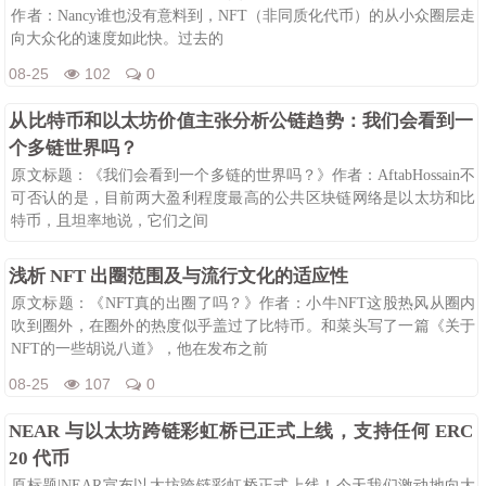
作者：Nancy谁也没有意料到，NFT（非同质化代币）的从小众圈层走
向大众化的速度如此快。过去的
08-25
102
0
从比特币和以太坊价值主张分析公链趋势：我们会看到一
个多链世界吗？
原文标题：《我们会看到一个多链的世界吗？》作者：AftabHossain不
可否认的是，目前两大盈利程度最高的公共区块链网络是以太坊和比
特币，且坦率地说，它们之间
08-25
102
0
浅析 NFT 出圈范围及与流行文化的适应性
原文标题：《NFT真的出圈了吗？》作者：小牛NFT这股热风从圈内
吹到圈外，在圈外的热度似乎盖过了比特币。和菜头写了一篇《关于
NFT的一些胡说八道》，他在发布之前
08-25
107
0
NEAR 与以太坊跨链彩虹桥已正式上线，支持任何 ERC
20 代币
原标题|NEAR宣布以太坊跨链彩虹桥正式上线！今天我们激动地向大