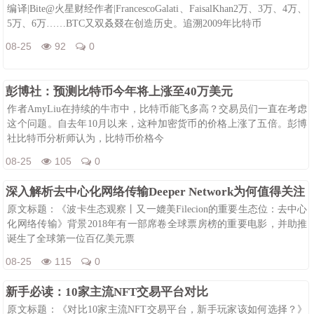
编译|Bite@火星财经作者|FrancescoGalati、FaisalKhan2万、3万、4万、
5万、6万……BTC又双叒叕在创造历史。追溯2009年比特币
08-25
92
0
彭博社：预测比特币今年将上涨至40万美元
作者AmyLiu在持续的牛市中，比特币能飞多高？交易员们一直在考虑
这个问题。自去年10月以来，这种加密货币的价格上涨了五倍。彭博
社比特币分析师认为，比特币价格今
08-25
105
0
深入解析去中心化网络传输Deeper Network为何值得关注
原文标题：《波卡生态观察丨又一媲美Filecion的重要生态位：去中心
化网络传输》背景2018年有一部席卷全球票房榜的重要电影，并助推
诞生了全球第一位百亿美元票
08-25
115
0
新手必读：10家主流NFT交易平台对比
原文标题：《对比10家主流NFT交易平台，新手玩家该如何选择？》