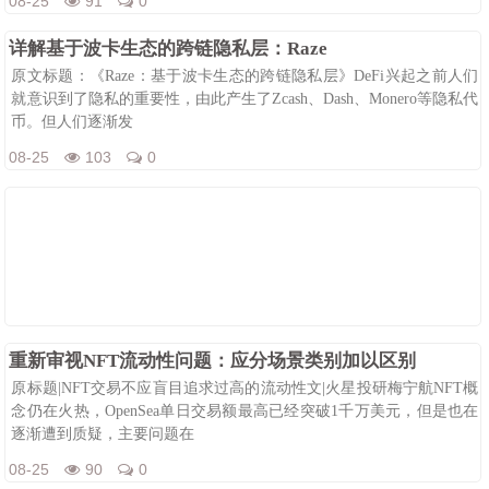
08-25
91
0
详解基于波卡生态的跨链隐私层：Raze
原文标题：《Raze：基于波卡生态的跨链隐私层》DeFi兴起之前人们
就意识到了隐私的重要性，由此产生了Zcash、Dash、Monero等隐私代
币。但人们逐渐发
08-25
103
0
重新审视NFT流动性问题：应分场景类别加以区别
原标题|NFT交易不应盲目追求过高的流动性文|火星投研梅宁航NFT概
念仍在火热，OpenSea单日交易额最高已经突破1千万美元，但是也在
逐渐遭到质疑，主要问题在
08-25
90
0