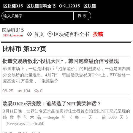
区块链315
区块链百科全书
QKL12315
区块链
首页
区块链百科全书
投稿
比特币 第127页
批量交易所败北“投机大国”，韩国泡菜溢价信号显现
韩国市场上，一边是比特币「泡菜溢价」的剧烈波动，一边是国内国
外交易所的批量退出。4月7日，韩国活跃交易所Upbit上，BTC价格一
度高逾7.1万美元，「泡菜溢价
08-25
104
0
欧易OKEx研究院：谁缔造了NFT繁荣神话？
3月11日晚，世界知名艺术品拍卖行佳士得首次拍卖以NFT形式呈现的
纯数字艺术品—Beeple的《每一天：前5000天》
（Everydays:TheFirst50