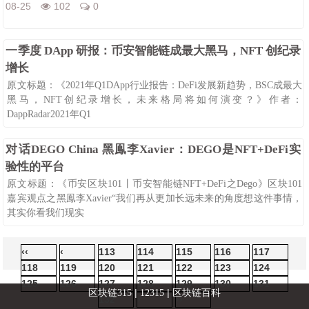
08-25
102
0
一季度 DApp 研报：币安智能链成最大黑马，NFT 创纪录
增长
原文标题：《2021年Q1DApp行业报告：DeFi发展新趋势，BSC成最大
黑马，NFT创纪录增长，未来格局将如何演变？》作者：
DappRadar2021年Q1
08-25
101
0
对话DEGO China 黑鳯李Xavier：DEGO是NFT+DeFi实
验性的平台
原文标题：《币安区块101丨币安智能链NFT+DeFi之Dego》区块101
嘉宾观点之黑鳯李Xavier“我们再从更加长远未来的角度想这件事情，
其实你看我们现实
08-25
97
0
‹‹
‹
113
114
115
116
117
118
119
120
121
122
123
124
125
126
127
128
129
130
131
|
|
区块链315
12315
区块链百科
132
›
››