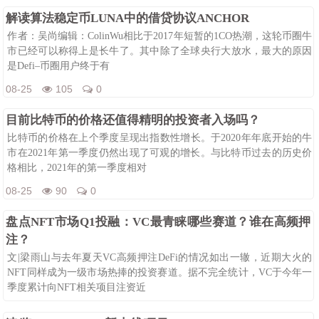
解读算法稳定币LUNA中的借贷协议ANCHOR
作者：吴尚编辑：ColinWu相比于2017年短暂的1CO热潮，这轮币圈牛
市已经可以称得上是长牛了。其中除了全球央行大放水，最大的原因
是Defi–币圈用户终于有
08-25
105
0
目前比特币的价格还值得精明的投资者入场吗？
比特币的价格在上个季度呈现出指数性增长。于2020年年底开始的牛
市在2021年第一季度仍然出现了可观的增长。与比特币过去的历史价
格相比，2021年的第一季度相对
08-25
90
0
盘点NFT市场Q1投融：VC最青睐哪些赛道？谁在高频押
注？
文|梁雨山与去年夏天VC高频押注DeFi的情况如出一辙，近期大火的
NFT同样成为一级市场热捧的投资赛道。据不完全统计，VC于今年一
季度累计向NFT相关项目注资近
08-25
99
0