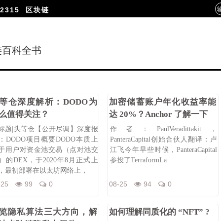
2315
区块链
链百科全书
等仓深度解析：DODO为
加密储蓄账户年化收益率能
么值得关注？
达 20%？Anchor 了解一下
标题|头等仓【公开尽调】深度报
作者：PaulVeradittakit，
：DODO项目概要DODO本质上
PanteraCapital创始合伙人翻译：卢
于用户对资金池交易（点对池交
江飞今年早些时候，PanteraCapital
）的DEX，于2020年8月正式上
参投了TerraformLa
，最初部署在以太坊网络上，
-25
99
0
08-25
94
0
览隐私算法三大方向，解
如何理解同质化的 “NFT” ?