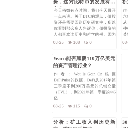
势，这对比特币的发展有何
析
启发？
Ne
今天稍微有点时间，我们今天展开
作
一点来讲。关于BTC的观点，做投
念
资还是需要回到历史研究中，所以
从
你看到那么多人告诉你，做投资的
种
人都喜欢读历史和哲学的书。因为
某
回到历史
隐
08-25
108
0
08
Yearn能否颠覆110万亿美元
的资产管理行业？
作者：Wot_Is_Goin_On根据
DeFiPulse的数据，DeFi从2017年第
三季度不到200万美元的总锁仓量
（TVL），到2021年第一季度的446
亿
08-25
115
0
分析：矿工收入创历史新
3