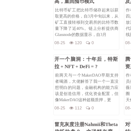
高，重回囤币模式
及
比特币矿工把比特币储存起来以获
作
取更高的价格，自3月中旬以来，从
四
矿工直接转移到交易所的比特币数
放
量下降了近40%。链上分析提供商
代
Glassnode的数据显示，自3月
线
08-25
120
0
08
开一个脑洞：十年后，特斯
腾
拉 + NFT + DeFi = ?
资
前两天与⼀个MakerDAO早期⽀持
作
者喝酒，⼤佬解答了我⼀个⼀直没
员
想明⽩的问题，⾦融机构的能⼒应
薇
该是创造信⽤，优化资⾦配置，但
圈
像MakerDAO这种超额质押，更
天
“
08-25
112
0
08
冒充灰度注册Nahmii和Theta
对话