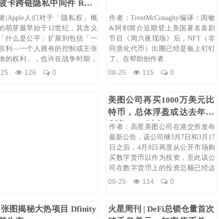
波卡跨链隐私中间件 Raze
twork
者|Apple人们对于「隐私权」概
作者：TrentMcConaghy编译：闵敏
的萌芽最早始于12世纪，其含义
&阿剑简介近期登上美国著名喜剧
「什么是公平」扩展到包括「一
节目《周六夜现场》后，NFT（非
权利—一个人拥有的控制或主张
同质化代币）出圈已经是板上钉钉
物的权利」，也许在战争时期，
了。在帮助创作者
-25
126
0
08-25
115
0
美图公司再买1000万美元比
特币，总体浮盈或达去年净
利润200%以上
作者：高星美图公司在港交所发布
最新公告，该公司继3月7日和3月17
日之后，4月8日再度从公开市场购
买数字货币以作为投资，至此该公
司在数字货币上的投资总额已经达
到
08-25
114
0
0 张图揭秘大热项目 Dfinity
火星周刊 | DeFi总锁仓量首次