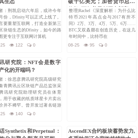
其生态
破千亿美元；加密货币总市
值超2万亿美元创历史新高
者：荆凯启动六年后，或许今年
整理|Rachel《深度解析：为什么比
月份，Dfinity可以正式上线了。
特币2021年高点会与2017有所不
言要重塑互联网，打造全新第三
同》2万、3万、4万、5万、6万……
区块链生态的Dfinity，如今的路
BTC又双叒叕在创造历史，在这几
图更专注于互联网计算机
年时间中，比特币在
-25
122
0
08-25
95
0
讯研究院：NFT会是数字
产化的开端吗？
者：徐思彦腾讯研究院高级研究
秦青腾讯云区块链产品总监张采
腾讯研究院助理研究员在体育
，用于收藏的纸质球星卡片卖出
价并不稀罕。曾开发过著名链游
加密猫”（
-25
140
0
Synthetix和Perpetual：
AscendEX合约板块蓄势发力,