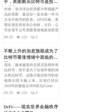
手，美图购买比特币是投资
or投机？
作者：张洋洋以经营图片和视频产
品的美图，最近却一直在做一件与
主业不相关的投资。4月8日晚，美
图在港交所发布公告称，当日，公
司全资子公司美图香港根据加密货
币投资计
08-25
110
0
不断上升的加息预期成为了
比特币看涨情绪中面临的问
题
现在，越来越多的交易员选择持有
比特币，而不是为了实现早期利润
出售比特币。这预示着比特币的价
格将出现大幅上涨，目前已经比
2020年的最低点3858美元(Coinb
08-25
124
0
DeFi——现实世界金融秩序