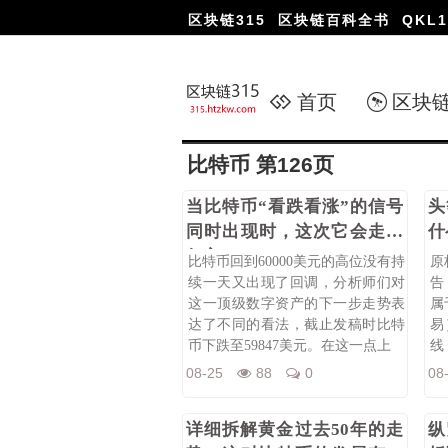
区块链315
区块链百科全书
QKL1
首页
区块
比特币 第126页
当比特币“看跌看涨”的信号
头
同时出现时，这次它会走向
什
何方？
比特币回到60000美元的高位没有持
原
续一天又出现了回调，分析师们对
告
这一顶级数字资产的下一步走势表
属
达了不同的看法，截止发稿时比特
易
币下跌至59847美元。在这一点上
线
08-25
88
0
08
详细拆解黄金过去50年的走
纵