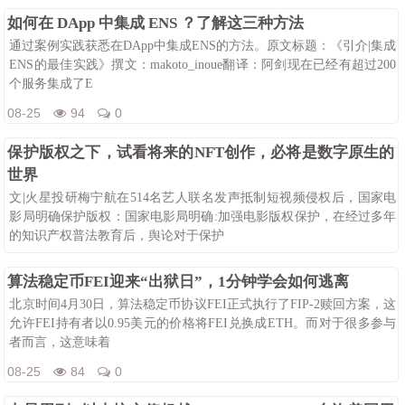
08-25
117
0
如何在 DApp 中集成 ENS ？了解这三种方法
通过案例实践获悉在DApp中集成ENS的方法。原文标题：《引介|集成
ENS的最佳实践》撰文：makoto_inoue翻译：阿剑现在已经有超过200
个服务集成了E
08-25
94
0
保护版权之下，试看将来的NFT创作，必将是数字原生的
世界
文|火星投研梅宁航在514名艺人联名发声抵制短视频侵权后，国家电
影局明确保护版权：国家电影局明确:加强电影版权保护，在经过多年
的知识产权普法教育后，舆论对于保护
08-25
108
0
算法稳定币FEI迎来“出狱日”，1分钟学会如何逃离
北京时间4月30日，算法稳定币协议FEI正式执行了FIP-2赎回方案，这
允许FEI持有者以0.95美元的价格将FEI兑换成ETH。而对于很多参与
者而言，这意味着
08-25
84
0