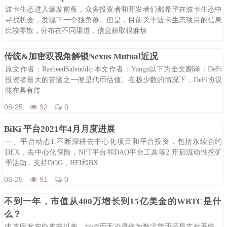
波卡生态进入爆发前夜，众多投资者和开发者们都希望在波卡生态中
寻找机会，发现下一个独角兽。但是，目前关于波卡生态项目的信息
比较零散，分布在不同渠道，信息获取很麻烦
08-25
91
0
传统&加密双视角解锁Nexus Mutual近况
原文作者：RasheedSaleuddin本文作者：Yangz以下为全文翻译：DeFi
投资者最大的苦恼之一便是代币估值。在极少数的情况下，DeFi协议
能在具有传
08-25
92
0
BiKi 平台2021年4月月度进展
一、平台动态1.不断深耕去中心化项目和平台投资，包括永续合约
DEX，去中心化保险，NFT平台和DAO平台工具等2.开启流动性挖矿
季活动，支持DOG，HFI和BX
08-25
91
0
不到一年，市值从400万增长到15亿美金的WBTC是什
么？
中本聪发布白皮书以来，比特币无论是作为数字货币还是支付系统，