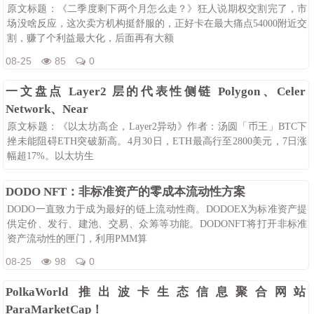
原文标题：《二季度剩下两个月怎么走？》狂人说期权交割完了，市
场没啥反应，这次卖方机构挺舒服的，正好卡在最大痛点54000附近交
割，赚了个利益最大化，后面再有大额
08-25
85
0
一文盘点 Layer2 层的代表性侧链 Polygon、Celer
Network、Near
原文标题：《以太坊高企，Layer2异动》作者：汤圆「币王」BTC下
挫未能阻碍ETH突破新高。4月30日，ETH最高行至2800美元，7日涨
幅超17%。以太坊生
08-25
349
0
DODO NFT：非标准资产的零成本流动性方案
DODO一直致力于成为最好的链上流动性商。DODOEX为标准资产提
供定价、发行、建池、交易、众筹等功能。DODONFT将打开非标准
资产流动性的匣门，利用PMM算
08-25
98
0
PolkaWorld 推出波卡生态信息聚合网站
ParaMarketCap！