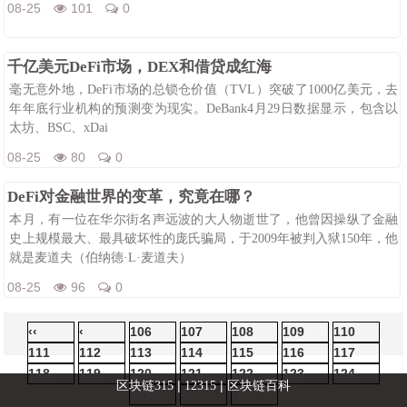
08-25
101
0
千亿美元DeFi市场，DEX和借贷成红海
毫无意外地，DeFi市场的总锁仓价值（TVL）突破了1000亿美元，去
年年底行业机构的预测变为现实。DeBank4月29日数据显示，包含以
太坊、BSC、xDai
08-25
80
0
DeFi对金融世界的变革，究竟在哪？
本月，有一位在华尔街名声远波的大人物逝世了，他曾因操纵了金融
史上规模最大、最具破坏性的庞氏骗局，于2009年被判入狱150年，他
就是麦道夫（伯纳德·L·麦道夫）
08-25
96
0
‹‹
‹
106
107
108
109
110
111
112
113
114
115
116
117
118
119
120
121
122
123
124
|
|
区块链315
12315
区块链百科
125
›
››