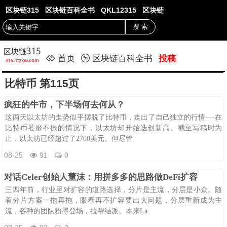
区块链315
区块链百科全书
QKL12315
区块链
首页
区块链百科全书
投稿
比特币 第115页
疯狂的牛市，下半场何去何从？
这两天以太坊的走势似乎摆脱了比特币，走出了自己独立的行情—-在
比特币萎靡不振的情况下，以太坊却开始迭创新高。截至写稿时为
止，以太坊已经超过了2700美元。但尽管
08-25
91
0
对话Celer创始人董沫：用拼多多的思路做DeFi扩容
三四年前，行业里对扩容的道路选择，分片是主流，分层是小众。随
着分片方案一拖再拖，眼看再不扩容要出大问题，分层重新成为主
流，各种的团队粉墨登场，拉帮结派。本来La