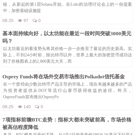
链，从新起的第1层Solana开始。在Lido的治理讨论会上的一份提案
中，加密基础设施提
08-25
97
0
基本面持续向好，以太坊能在最近一段时间突破3000美元
吗？
以太坊最近的看涨势头将其价格一步一步推至了最近的历史新高。实
际上，不到24小时前，除比特币以外，世界上最大的加密货币成功达
到了价格图表上的2,800美元大关，而
08-25
125
0
Osprey Funds将在场外交易市场推出Polkadot信托基金
在一个曾经由少数比特币产品主导的市场上，现在有越来越多的产品
为投资者提供从DOT等流行山寨币获得收益的途径。昨天，
OspreyFunds宣布推出OspreyPo
08-25
140
0
7项指标前瞻BTC走势：指标大都未突破前高，市场价格
被高估程度降低
本月，BTC横盘后开始下跌，从4月1日的开盘价58926.56美元下行至4