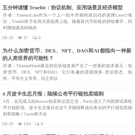
五分钟读懂 Truebit：协议机制、应用场景及经济模型
作者：EssenceLabs作为一个上一轮牛市期间就启动的老牌Layer2项
目，Truebit终于在四月底低调上线。随着其代币价格的持续攀升，同
时围绕着其特殊的
08-25
97
0
为什么加密货币、DEX、NFT、DAO和AI都指向一种新
的人类世界的可能性？
作者：ThomasHsueh最近的区块链发展产生了一些新的技术基元：加
密货币、DEX、NFT和DAO。它们有趣的原因很多–意识形态、知
性、平等主义等等。但之所以
08-25
95
0
4 月波卡生态月报：陆续公布平行链拍卖细则
4月，在完成几轮Rococo拍卖和众贷之后，Parity进入了内部测试系统
平行链阶段。波卡生态项目在这个月陆续释放出各自的平行链拍卖细
则和策略！Gavin昨天合
08-25
104
0