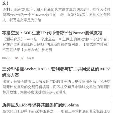
文）
译制：王潜/刘嘉培，溯元育新团队本篇文章共30362字，推荐阅读时
间35分钟作为一个Metaverse原生的「老」玩家和现实世界意义的年轻
人，我写这文章是为了给
08-25
95
0
零撸空投：SOL生态LP 代币借贷平台Parrot测试教程
【测试背景】Parrot是一个建立在SOL主网上的流动性LP借贷平台，
旨在通过创建由LP代币抵押的流动性和借贷网络。【测试参与时间】
不定期结束【参与方式】参与测
08-25
97
0
三分钟读懂ArcherDAO：套利者与矿工共同受益的 MEV
解决方案
撰文：头等仓随着以太坊应用层DeFi业务的大规模应用创新，区块空
间开始被复杂的交易逻辑填满，而区块空间及未确认交易池的透明性
和开放性，为价格发现过程的参与者带来
08-25
114
0
质押巨头Lido寻求将其服务扩展到Solana
最大的ETH2.0和Terra质押服务之一，现在正寻求扩展到其它权益证明