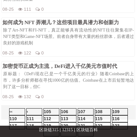
08-25
111
0
如何成为 NFT 弄潮儿？这些项目最具潜力和创新力
除了Art-NFT和FI-NFT，真正能够具有流动性的NFT往往聚集在IP-
NFT类型和Game-NFT场景。前者自身带有大量的粉丝群体，后者通过
良好的游戏机制
08-25
122
0
加密货币正成为主流，DeFi进入千亿美元市值时代
原标题：《DeFi现在已是一个千亿美元的行业》随着Coinbase的上
市，许多分析师都在寻找1000亿的估值。Coinbase在上市后短暂地达
到了这一目标，但C
08-25
132
0
‹‹
‹
105
106
107
108
109
110
111
112
113
114
115
116
117
118
119
120
121
122
123
|
|
区块链315
12315
区块链百科
124
›
››