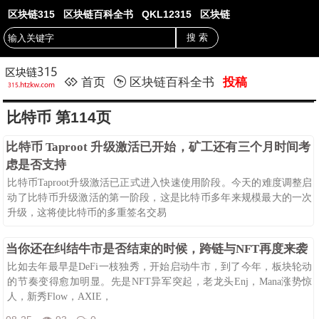
区块链315
区块链百科全书
QKL12315
区块链
首页
区块链百科全书
投稿
比特币 第114页
比特币 Taproot 升级激活已开始，矿工还有三个月时间考
虑是否支持
比特币Taproot升级激活已正式进入快速使用阶段。今天的难度调整启
动了比特币升级激活的第一阶段，这是比特币多年来规模最大的一次
升级，这将使比特币的多重签名交易
08-25
82
0
当你还在纠结牛市是否结束的时候，跨链与NFT再度来袭
比如去年最早是DeFi一枝独秀，开始启动牛市，到了今年，板块轮动
的节奏变得愈加明显。先是NFT异军突起，老龙头Enj，Mana涨势惊
人，新秀Flow，AXIE，